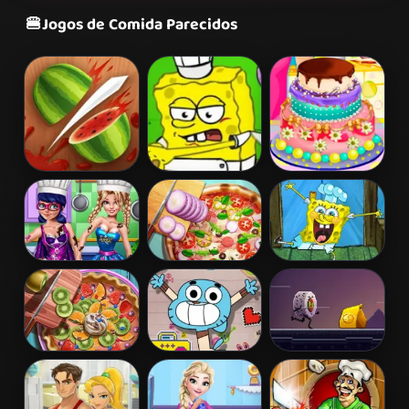
🍔
Jogos de Comida Parecidos
Fruit Ninja
Spongebob
Barbies
Restaurant
Birthday Cake
Super Hero
Pizza Realife
Spongebob
Cooking
Cooking
Pizza
Contest
Restaurant
Pie Realife
Gumball Manic
Grub Runner
Cooking
Canteen