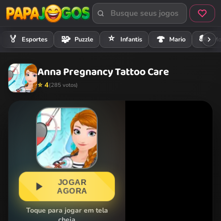
⭐
🏍️
🏅
🧩
🍄
Esportes
Puzzle
Infantis
Mario
Mo
Anna Pregnancy Tattoo Care
⭐ 4
(285 votos)
JOGAR
AGORA
Toque para jogar em tela
cheia