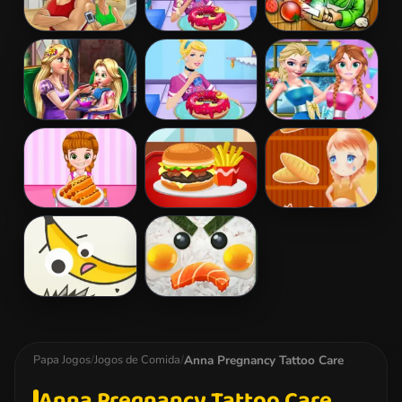
Fitness
Eliza Donuts
Pizza Ninja 3
Workout XL
Shop
Goldie Princess
Princess Donuts
Princess Sisters
Toddler Feed
Shop
Special Day
Princess
Lunch Shop
Anna's Weight
Hotdog Eating
Loss Program
Contest
Food Grinder
Sushi Battle
Anna Pregnancy Tattoo Care
Papa Jogos
/
Jogos de Comida
/
Anna Pregnancy Tattoo Care