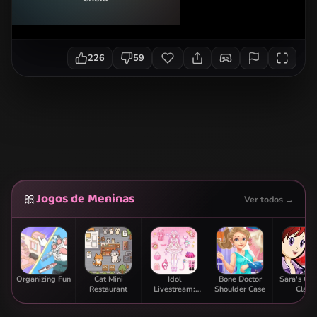
226
59
Jogos de Meninas
🎀
Ver todos →
Organizing Fun
Cat Mini
Idol
Bone Doctor
Sara's Co
Restaurant
Livestream:
Shoulder Case
Class:
Doll Dress Up
Strawbe
Parfai