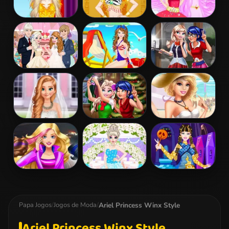
Barbie
Barbie
Barbie And The
Masquerade
Egyptian
Pegasus
Dress Up
Princess Dress
Up
Elsa And Anna
Barbie Colorful
Ladybug Elsa
Wedding Party
Swimsuits
College Fashion
Dress Up
Frozen And
Ladybug And
Barbies Sexy
Ariel Wedding
Elsa Xmas
Bikini Beach
Selfie
Barbie Agent
Elsa
Barbie Monster
Team Dress Up
Bridesmaid
High Dress Up
Makeover
Ariel Princess Winx Style
Papa Jogos
/
Jogos de Moda
/
Ariel Princess Winx Style