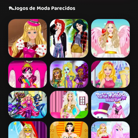
👠
Jogos de Moda Parecidos
Barbie's
Princess
Barbie Love
Valentine's
Coachella Style
Dress Up
Patchwork
Dress 1
Dress
Draculaura
Princess Vs
Disney Princess
Princess Dress
Monster
Design
Up
Supermodel
Battle
Barbara Spy
Barbie Bride
Barbie Winter
Squad Dress up
Dress Up
Dress Up