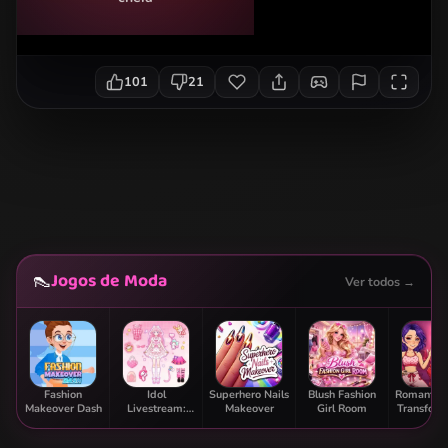
101
21
Jogos de Moda
👠
Ver todos →
Fashion
Idol
Superhero Nails
Blush Fashion
Romantic 
Makeover Dash
Livestream:
Makeover
Girl Room
Transform
Doll Dress Up