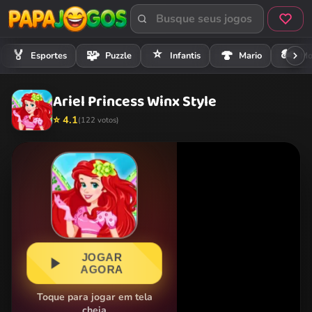
⭐
🏍️
🏅
🧩
🍄
Esportes
Puzzle
Infantis
Mario
Mo
Ariel Princess Winx Style
⭐ 4.1
(122 votos)
JOGAR
AGORA
Toque para jogar em tela
cheia