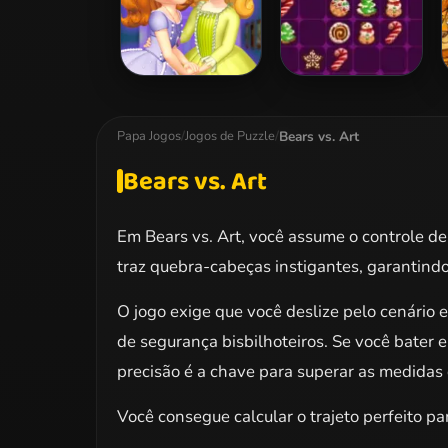
Sofia And Friends
Drop Match 3
Jigsaw Puzzle
Bears vs. Art
Papa Jogos
/
Jogos de Puzzle
/
Bears vs. Art
Em Bears vs. Art, você assume o controle de
traz quebra-cabeças instigantes, garantindo 
O jogo exige que você deslize pelo cenário
de segurança bisbilhoteiros. Se você bater 
precisão é a chave para superar as medidas 
Você consegue calcular o trajeto perfeito par