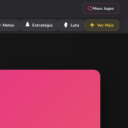
Meus Jogos
️
♟️
🥊
➕
Motos
Estratégia
Luta
Ver Mais