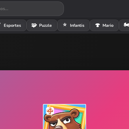
⭐
🏍

🧩
🍄
Esportes
Puzzle
Infantis
Mario