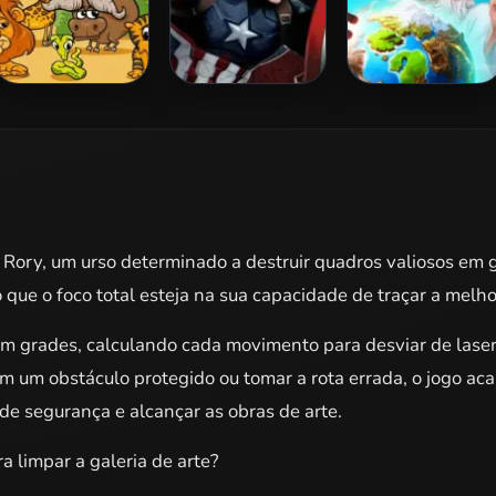
Kids Puzzle
Captain America
Doodle God
Civil War Jigsaw
 Rory, um urso determinado a destruir quadros valiosos em g
que o foco total esteja na sua capacidade de traçar a melho
 em grades, calculando cada movimento para desviar de lase
em um obstáculo protegido ou tomar a rota errada, o jogo ac
de segurança e alcançar as obras de arte.
a limpar a galeria de arte?