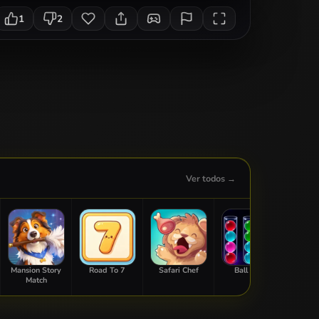
1
2
Ver todos →
Mansion Story
Road To 7
Safari Chef
Ball Sort
Sweet
Match