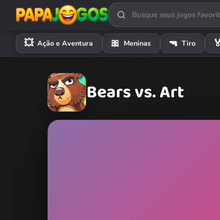
💥
🎀
🔫

Ação e Aventura
Meninas
Tiro
Bears vs. Art