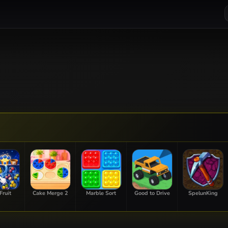
Fruit
Cake Merge 2
Marble Sort
Good to Drive
SpelunKing