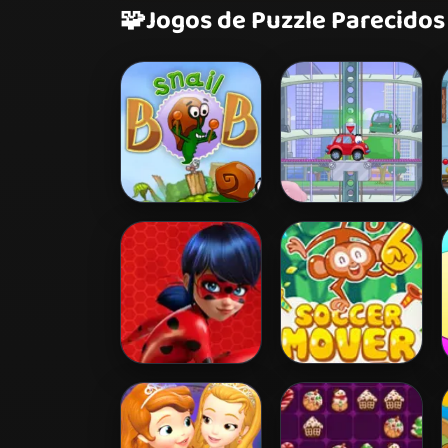
🧩
Jogos de Puzzle Parecidos
Snail Bob 2
Wheely 2
Miraculous
Soccer Mover
Ladybug Puzzle
2015