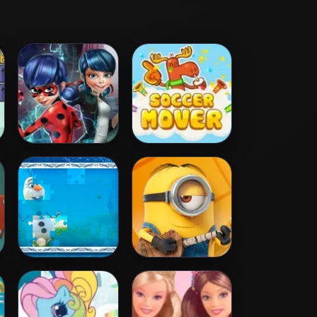
Ladybug Secret
Soccer Mover
Mission
Frozen Jigsaw
Minion Jigsaw
Puzzle
Puzzle