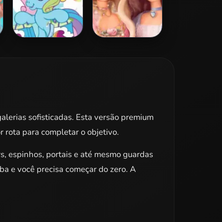
My Little Pony
Barbie Princess
Jigsaw 2
Puzzle
alerias sofisticadas. Esta versão premium
r rota para completar o objetivo.
rs, espinhos, portais e até mesmo guardas
aba e você precisa começar do zero. A