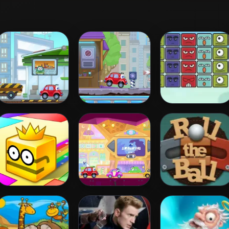
Wheely 3
Wheely 4 - Time
Block Destroyer
Travel
Paper.io 2
Wheely 6:
Roll The Ball
Fairytale
Online