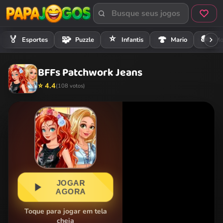
⭐
🏍️
🏅
🧩
🍄
Esportes
Puzzle
Infantis
Mario
Mo
BFFs Patchwork Jeans
⭐ 4.4
(108 votos)
JOGAR
AGORA
Toque para jogar em tela
cheia