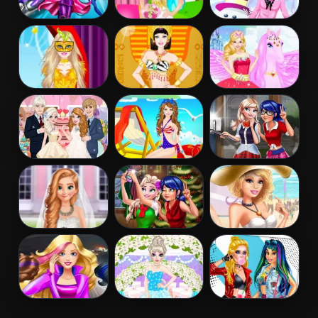
Barbara Spy
Barbie Bride
Barbie Winter
Squad Dress up
Dress Up
Dress Up
Barbie
Barbie
Barbie And The
Masquerade
Egyptian
Pegasus
Dress Up
Princess Dress
Up
Elsa And Anna
Barbie Colorful
Ladybug Elsa
Wedding Party
Swimsuits
College Fashion
Dress Up
Frozen And
Ladybug And
Barbies Sexy
Ariel Wedding
Elsa Xmas
Bikini Beach
Selfie
Barbie Agent
Elsa
Princess