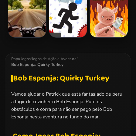
Survival
Highway Rider
Vex 3
Iron Snout
Extreme
Papa Jogos
/
Jogos de Ação e Aventura
/
Bob Esponja: Quirky Turkey
Bob Esponja: Quirky Turkey
Vamos ajudar o Patrick que está fantasiado de peru
a fugir do cozinheiro Bob Esponja. Pule os
obstáculos e corra para não ser pego pelo Bob
Esponja nesta aventura no fundo do mar.