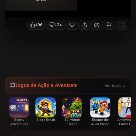
496
124
Jogos de Ação e Aventura
💥
Ver todos →
Blocky
Siege Break
12 Minute
Escape the
Annoying B
Adventures
Escape
Alien Prison
Punch Ga