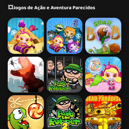
💥
Jogos de Ação e Aventura Parecidos
Bomb It 4
Bomb It 3
Snail Bob 2
L. A. Rex
Bob The
Bomb It 5
Robber