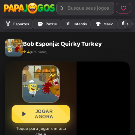
⭐
🏍️
🏅
🧩
🍄
Esportes
Puzzle
Infantis
Mario
Mo
Bob Esponja: Quirky Turkey
⭐ 4
(620 votos)
JOGAR
AGORA
Toque para jogar em tela
cheia