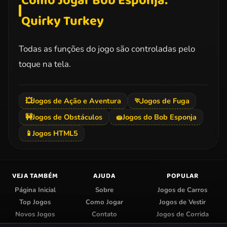
Como Jogar Bob Esponja:
Quirky Turkey
Todas as funções do jogo são controladas pelo
toque na tela.
💥
Jogos de Ação e Aventura
🏃
Jogos de Fuga
🚧
Jogos de Obstáculos
🧽
Jogos do Bob Esponja
📱
Jogos HTML5
VEJA TAMBÉM
AJUDA
POPULAR
Página Inicial
Sobre
Jogos de Carros
Top Jogos
Como Jogar
Jogos de Vestir
Novos Jogos
Contato
Jogos de Corrida
Categorias
Enviar Jogo
Jogos do Papa Louie