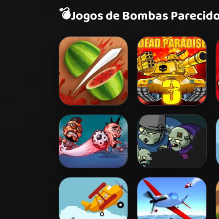
💣
Jogos de Bombas Parecid
Fruit Ninja
Dead Paradise 3
Puppet Football
Zombie Buster
Fighters