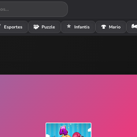
⭐
🏍

🧩
🍄
Esportes
Puzzle
Infantis
Mario