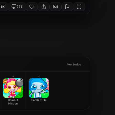
21K
271
Ver todos →
9
10
Bomb It
Bomb It TD
Mission