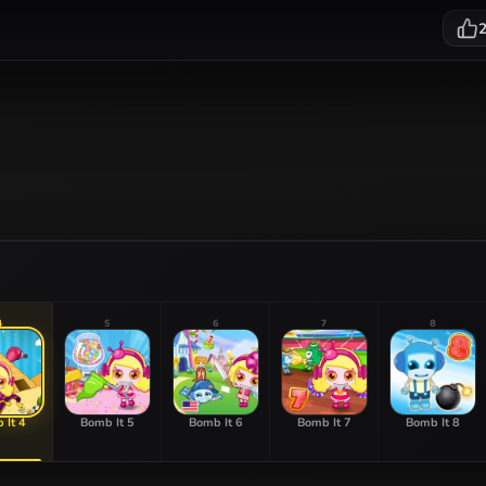
4
5
6
7
8
 It 4
Bomb It 5
Bomb It 6
Bomb It 7
Bomb It 8