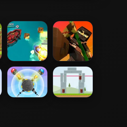
Battle Boats.io
Block Ninja HD
Aim Clash 2
Super Destroyer