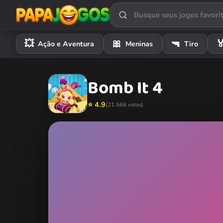
💥
🎀
🔫

Ação e Aventura
Meninas
Tiro
Bomb It 4
⭐ 4.9
(21.566 votos)