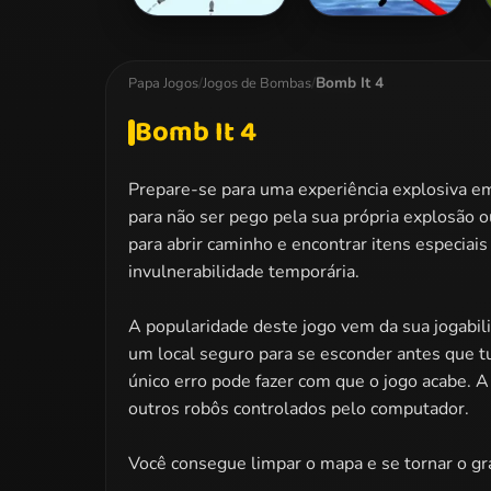
Missiles Again
Air Wings Missile
Attack
Bomb It 4
Papa Jogos
/
Jogos de Bombas
/
Bomb It 4
Prepare-se para uma experiência explosiva 
para não ser pego pela sua própria explosão 
para abrir caminho e encontrar itens especia
invulnerabilidade temporária.
A popularidade deste jogo vem da sua jogabili
um local seguro para se esconder antes que t
único erro pode fazer com que o jogo acabe. A
outros robôs controlados pelo computador.
Você consegue limpar o mapa e se tornar o g