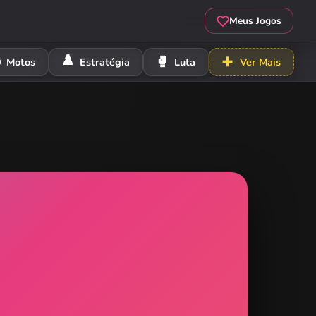
Meus Jogos
️
♟️
🥊
➕
Motos
Estratégia
Luta
Ver Mais