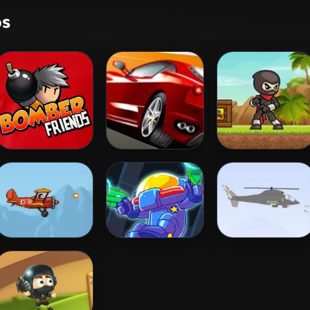
os
Bomber Friends
Chase Racing
Ninja Run 2
Cars
Air Wolves
Galactic Cop
Heli Defense