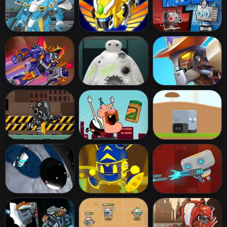
Super Robo
Super Robo
Robbie
Fighter
Fighter 2
Epic Robot
Create Big Hero
Epic Robot
Battle
6 Baymax 2
Tournament
Cyborg War
Uncle Grandpa
Wolly
Peanut Butter
Flutter
Orbital Survival
Tori Energy
Robo Battle
Factory