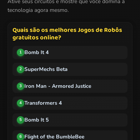
Ative seus circuitos e mostre que você domina a
tecnologia agora mesmo.
Quais são os melhores Jogos de Robôs
gratuitos online?
Bomb It 4
1
SuperMechs Beta
2
Iron Man - Armored Justice
3
Transformers 4
4
Bomb It 5
5
Flight of the BumbleBee
6