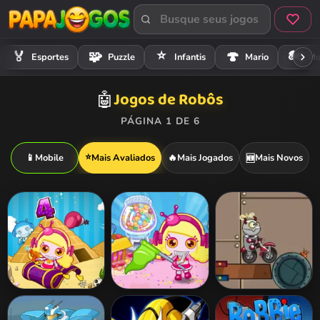
⭐
🏍️
🏅
🧩
🍄
Esportes
Puzzle
Infantis
Mario
Mo
Jogos de Robôs
🤖
PÁGINA 1 DE 6
⭐
📱
Mobile
Mais Avaliados
🔥
Mais Jogados
Mais Novos
🆕
Bomb It 4
Bomb It 5
Go Robots!