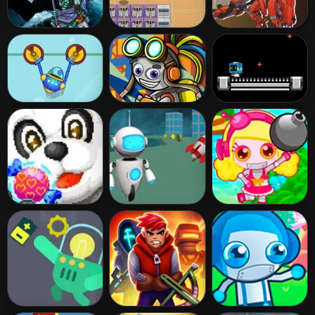
Assembel Dino
Drone Wars
Super Robo
Robot
Fighter 3
Mosasaurus
Climb Up
Bionic Race
Robo Escape
Speed Run
Candy Paw Catch
Robo Racer
Bomb It Mission