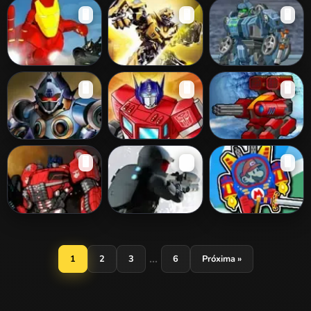
The Last Battery
Revoxel 3D -
Bomb It TD
🖥️
🖥️
🖥️
Voxel RPG
Shooter
Iron Man -
Flight of the
Transformers 4
🖥️
🖥️
🖥️
Armored Justice
BumbleBee
Transformer
Transformers
SuperMechs Beta
🖥️
🖥️
🖥️
Robot War
Prestige
Transformers
Plazma Burst 2
Mario Robo
Showdown
Battle
...
1
2
3
6
Próxima »