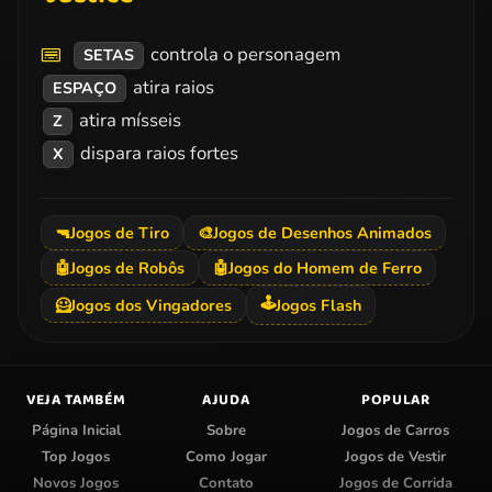
controla o personagem
SETAS
atira raios
ESPAÇO
atira mísseis
Z
dispara raios fortes
X
🔫
Jogos de Tiro
🎨
Jogos de Desenhos Animados
🤖
Jogos de Robôs
🤖
Jogos do Homem de Ferro
🕹️
🦸
Jogos dos Vingadores
Jogos Flash
VEJA TAMBÉM
AJUDA
POPULAR
Página Inicial
Sobre
Jogos de Carros
Top Jogos
Como Jogar
Jogos de Vestir
Novos Jogos
Contato
Jogos de Corrida