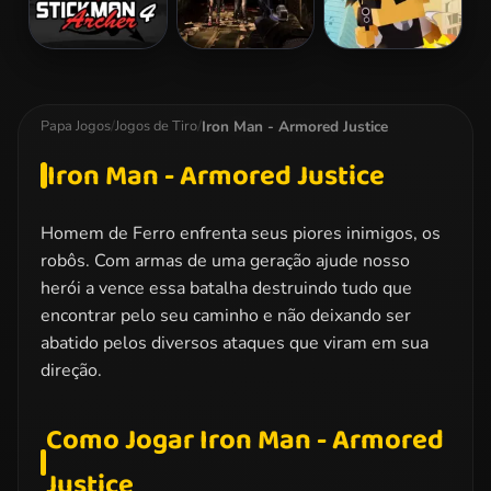
Stickman
Zombie
Hitman Rush
Archer 4
Dungeon
Challenge
Iron Man - Armored Justice
Papa Jogos
/
Jogos de Tiro
/
Iron Man - Armored Justice
Homem de Ferro enfrenta seus piores inimigos, os
robôs. Com armas de uma geração ajude nosso
herói a vence essa batalha destruindo tudo que
encontrar pelo seu caminho e não deixando ser
abatido pelos diversos ataques que viram em sua
direção.
Como Jogar Iron Man - Armored
Justice