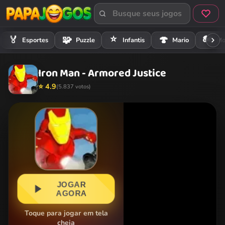
⭐
🏍️
🏅
🧩
🍄
Esportes
Puzzle
Infantis
Mario
Mo
Iron Man - Armored Justice
⭐ 4.9
(5.837 votos)
JOGAR
AGORA
Toque para jogar em tela
cheia