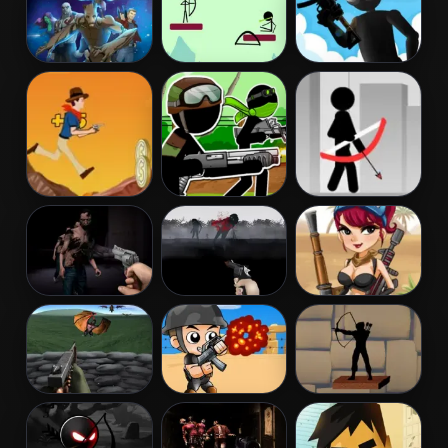
Archer 2
Invasion
Galactic Run
Archery
Tactical Squad
Guardians
Galaxy
Cowboy Shoot
Stickman
Stickman
Zombies
Army: The
Archer Online
Resistance
Dead City
Run Into Death
Mummy Hunter
Tower Defense
Captain War:
Shadow
vs Monsters
Zombie Killer
Archers