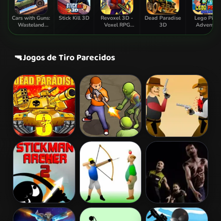
Cars with Guns:
Stick Kill 3D
Revoxel 3D -
Dead Paradise
Lego Pirat
Wasteland
Voxel RPG
3D
Adventur
Showdown
Shooter
🔫
Jogos de Tiro Parecidos
Dead Paradise
Zombie
Gunblood
3
Survival
Stickman
Apple Shooter
Zombie