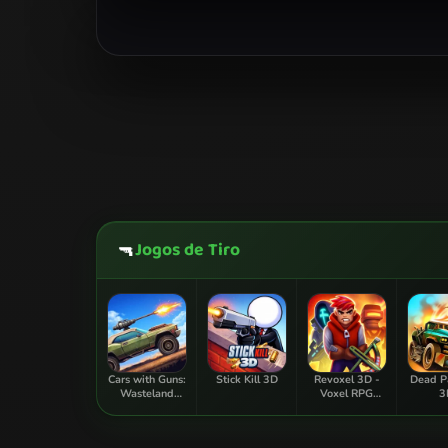
Jogos de Tiro
🔫
Cars with Guns:
Stick Kill 3D
Revoxel 3D -
Dead P
Wasteland
Voxel RPG
3
Showdown
Shooter