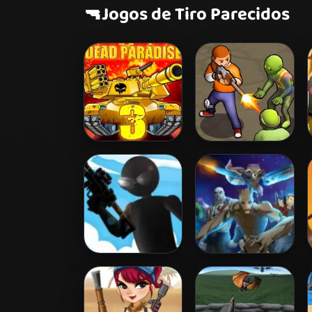
🔫
Jogos de Tiro Parecidos
Dead Paradise 3
Zombie Survival
Tactical Squad
Galactic Run
Guardians Galaxy