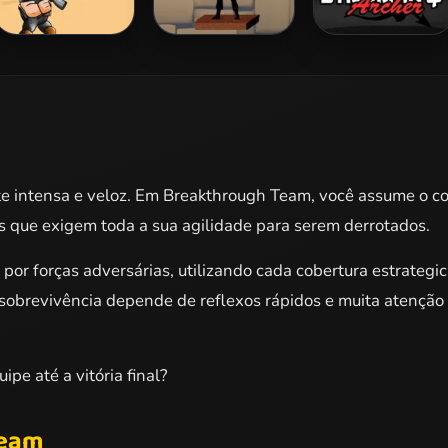
Captain War:
Shadow Archers
Stickman Archer
Zombie Killer
4
e intensa e veloz. Em Breakthrough Team, você assume o co
 que exigem toda a sua agilidade para serem derrotados.
por forças adversárias, utilizando cada cobertura estrateg
sobrevivência depende de reflexos rápidos e muita atenção a
ipe até a vitória final?
Team