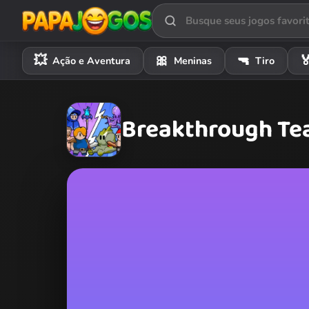
💥
🎀
🔫

Ação e Aventura
Meninas
Tiro
Breakthrough T