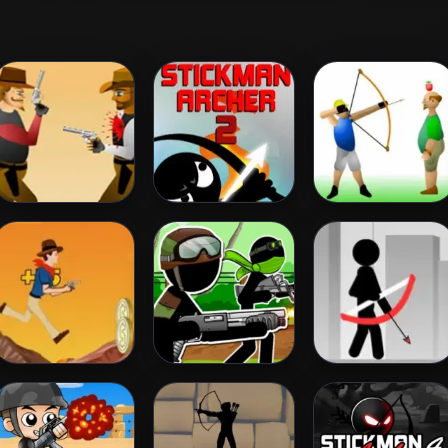
Gunblood
Stickman Archer
Apple Shooter
2
Cowboy Shoot
Stickman Army:
Stickman Archer
Zombies
The Resistance
Online