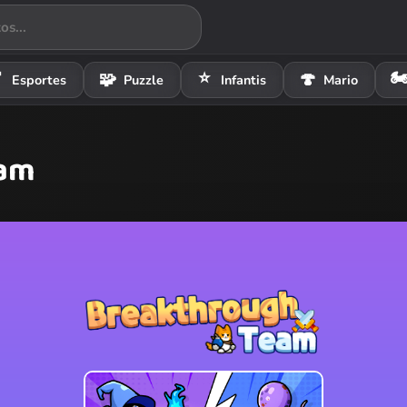
⭐
🏍

🧩
🍄
Esportes
Puzzle
Infantis
Mario
eam