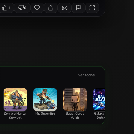
1
0
Ver todos →
Zombie Hunter
Mr. Superfire
Bullet Guide
Galaxy Blaster
Tan
Survival
Wick
Defend the
G
Galaxy