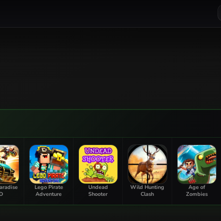
aradise
Lego Pirate
Undead
Wild Hunting
Age of
D
Adventure
Shooter
Clash
Zombies