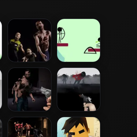
Zombie Invasion
Archery
Dead City
Run Into Death