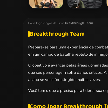
Mummy Hunter
Tower Defense vs
Monsters
Breakthrough Team
Papa Jogos
/
Jogos de Tiro
/
Breakthrough Team
Prepare-se para uma experiência de combat
em um campo de batalha repleto de inimigos
O objetivo é avançar pelas áreas dominadas 
que seu personagem sofra danos críticos. A 
acaba se você for atingido muitas vezes.
Você tem o que é preciso para liderar sua equ
Como Jogar Breakthrough 