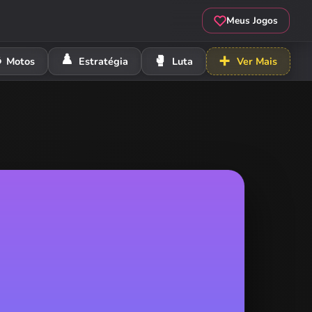
Meus Jogos
️
♟️
🥊
➕
Motos
Estratégia
Luta
Ver Mais