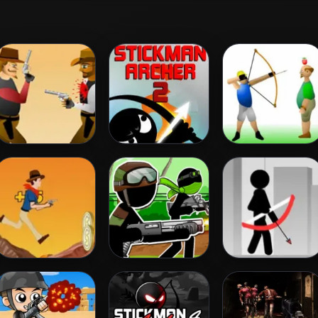
Gunblood
Stickman Archer
Apple Shooter
2
Cowboy Shoot
Stickman Army:
Stickman Archer
Zombies
The Resistance
Online