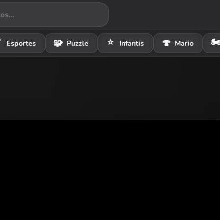
⭐
🏍

🧩
🍄
Esportes
Puzzle
Infantis
Mario