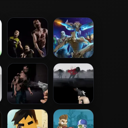
Zombie Invasion
Galactic Run
Guardians Galaxy
Dead City
Run Into Death