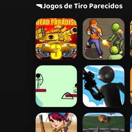
🔫
Jogos de Tiro Parecidos
Dead Paradise 3
Zombie Survival
Archery
Tactical Squad