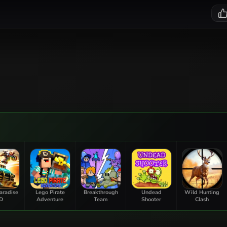
aradise
Lego Pirate
Breakthrough
Undead
Wild Hunting
D
Adventure
Team
Shooter
Clash