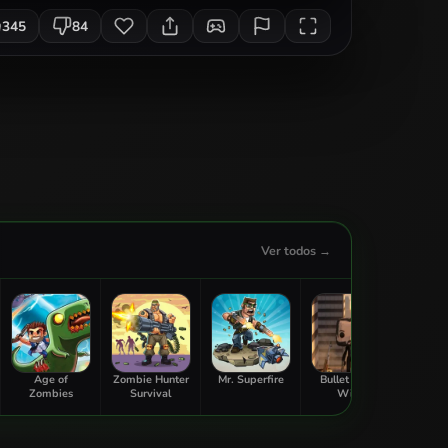
345
84
Ver todos →
Age of
Zombie Hunter
Mr. Superfire
Bullet Guide
Galaxy
Zombies
Survival
Wick
Defe
Ga