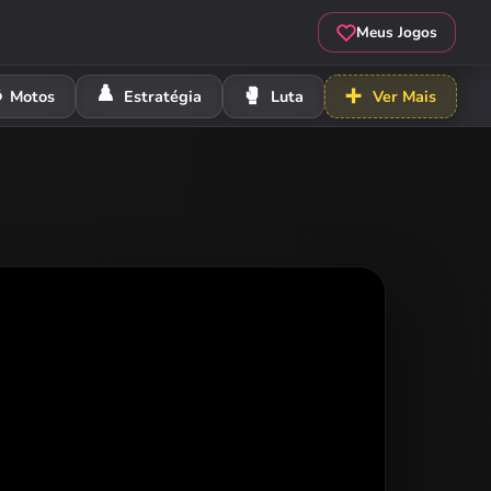
Meus Jogos
️
♟️
🥊
➕
Motos
Estratégia
Luta
Ver Mais