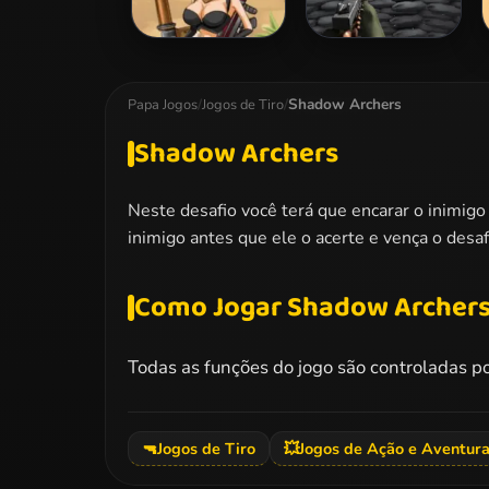
Mummy Hunter
Tower Defense vs
Monsters
Shadow Archers
Papa Jogos
/
Jogos de Tiro
/
Shadow Archers
Neste desafio você terá que encarar o inimigo 
inimigo antes que ele o acerte e vença o desaf
Como Jogar Shadow Archer
Todas as funções do jogo são controladas p
🔫
Jogos de Tiro
💥
Jogos de Ação e Aventur