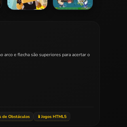
Hitman Rush
Zombies Ate All
o arco e flecha são superiores para acertar o
s de Obstáculos
📱
Jogos HTML5