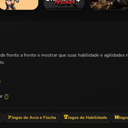
Captain War:
Stickman Archer
Zombie Dungeon
Zombie Killer
4
Challenge
de frente a frente e mostrar que suas habilidade e agilidades n
io.
s
or
🏆
a
🏹
Jogos de Arco e Flecha
Jogos de Habilidade
🚧
Jogo