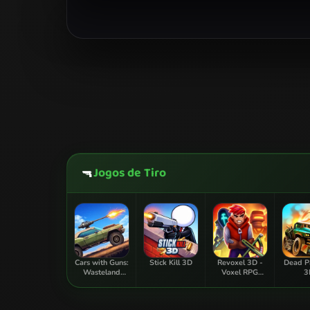
Jogos de Tiro
🔫
Cars with Guns:
Stick Kill 3D
Revoxel 3D -
Dead P
Wasteland
Voxel RPG
3
Showdown
Shooter