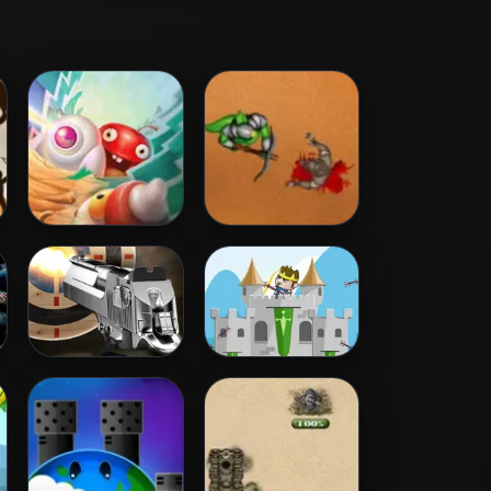
Apple Defender
Azure Defender
The Gun club
Hold Position 2:
Shooter
Medieval