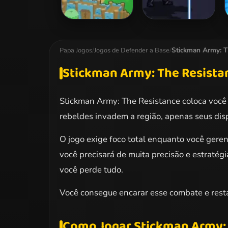
Defend the Castle
Modern Combat
Defense
Stickman Army: T
Papa Jogos
/
Jogos de Defender a Base
/
Stickman Army: The Resista
Stickman Army: The Resistance coloca você 
rebeldes invadem a região, apenas seus dis
O jogo exige foco total enquanto você geren
você precisará de muita precisão e estratégi
você perde tudo.
Você consegue encarar esse combate e resta
Como Jogar Stickman Army: 