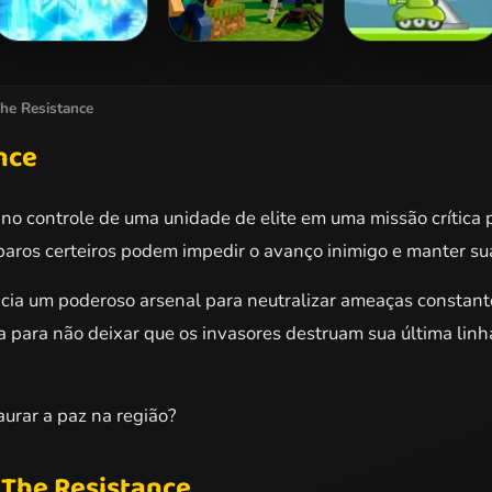
Protect My Castle
Noob Village
Hold Position
Tower Defense
he Resistance
nce
no controle de uma unidade de elite em uma missão crítica 
paros certeiros podem impedir o avanço inimigo e manter su
cia um poderoso arsenal para neutralizar ameaças constantes
a para não deixar que os invasores destruam sua última linha
urar a paz na região?
The Resistance