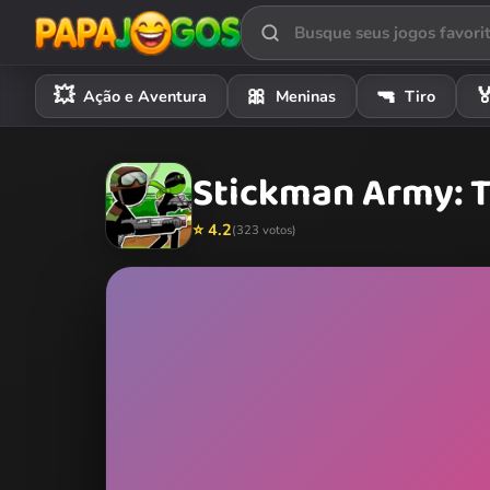
💥
🎀
🔫

Ação e Aventura
Meninas
Tiro
Stickman Army: T
⭐ 4.2
(323 votos)