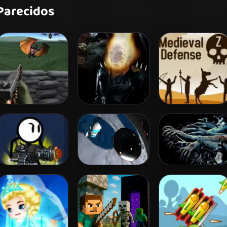
Parecidos
Tower Defense vs
Death Alley
Medieval Defense
Monsters
Z
Stickman Shooter
Orbital Survival
Zombie Attack
Online