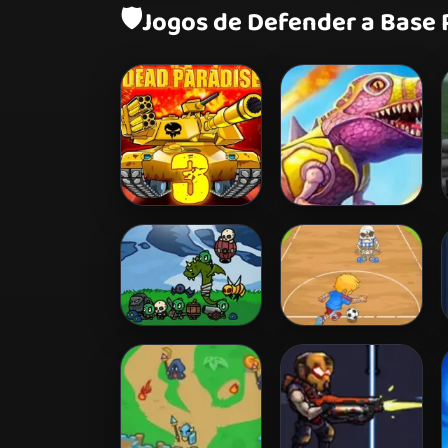
🛡️
Jogos de Defender a Base 
Dead Paradise 3
Day D: Tower
Defense
Castle Defense
Hell Footy
Online