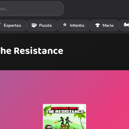
⭐
🏍

🧩
🍄
Esportes
Puzzle
Infantis
Mario
he Resistance