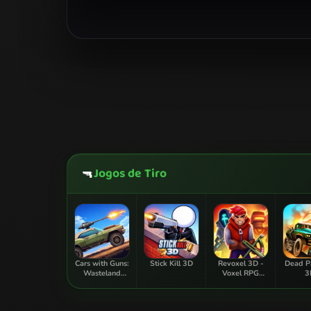
Jogos de Tiro
🔫
Cars with Guns:
Stick Kill 3D
Revoxel 3D -
Dead P
Wasteland
Voxel RPG
3
Showdown
Shooter