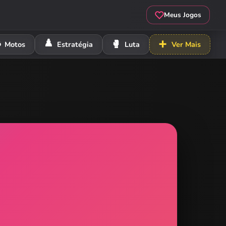
Meus Jogos
️
♟️
🥊
➕
Motos
Estratégia
Luta
Ver Mais