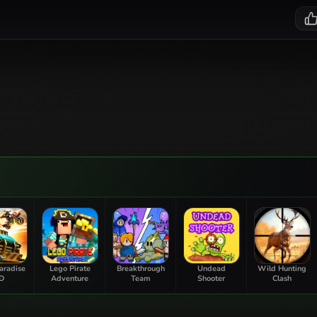
aradise
Lego Pirate
Breakthrough
Undead
Wild Hunting
D
Adventure
Team
Shooter
Clash