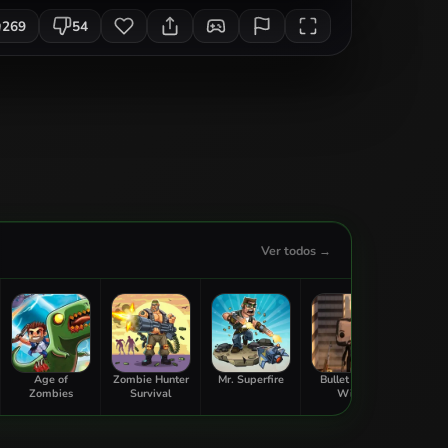
269
54
Ver todos →
Age of
Zombie Hunter
Mr. Superfire
Bullet Guide
Galaxy
Zombies
Survival
Wick
Defe
Ga