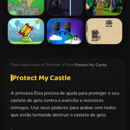
Defend the
Modern Combat
Noob Village
Castle
Defense
Tower Defense
Hold Position
Earth Attack
Tank Defender
Protect My Castle
Papa Jogos
/
Jogos de Defender a Base
/
Protect My Castle
A princesa Elsa precisa de ajuda para proteger o seu
castelo de gelo contra o exército e monstros
inimigos. Use seus poderes para acabar com todos
que estão tentando destruir o castelo de gelo.