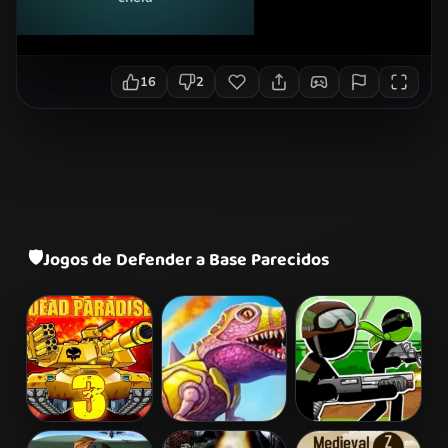
16
2
🛡️
Jogos de Defender a Base Parecidos
Dead Paradise
Day D: Tower
Stickman