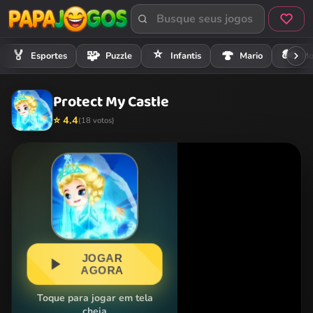
⭐
🏍️
🏅
🧩
🍄
Esportes
Puzzle
Infantis
Mario
Mo
Protect My Castle
⭐ 4.4
(18 votos)
JOGAR
AGORA
Toque para jogar em tela
cheia