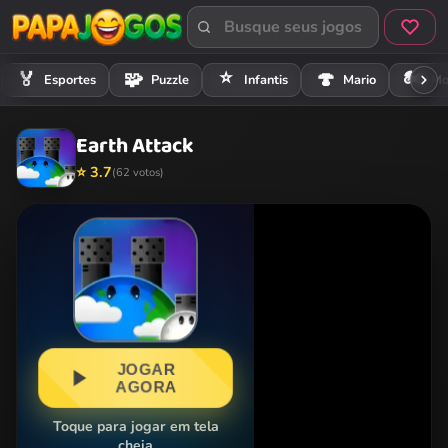
⭐
🏍️
🏅
🧩
🍄
Esportes
Puzzle
Infantis
Mario
Mo
Earth Attack
⭐ 3.7
(62 votos)
JOGAR
AGORA
Toque para jogar em tela
cheia