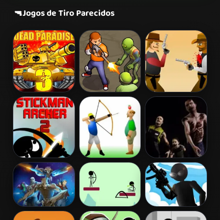
🔫
Jogos de Tiro Parecidos
Dead Paradise
Zombie
Gunblood
3
Survival
Stickman
Apple Shooter
Zombie
Archer 2
Invasion
Galactic Run
Archery
Tactical Squad