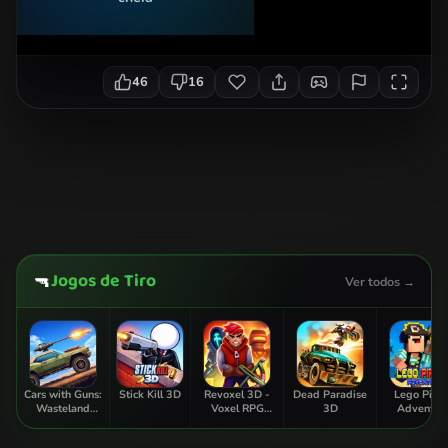
46
16
Jogos de Tiro
🔫
Ver todos →
Cars with Guns:
Stick Kill 3D
Revoxel 3D -
Dead Paradise
Lego Pirat
Wasteland
Voxel RPG
3D
Adventur
Showdown
Shooter