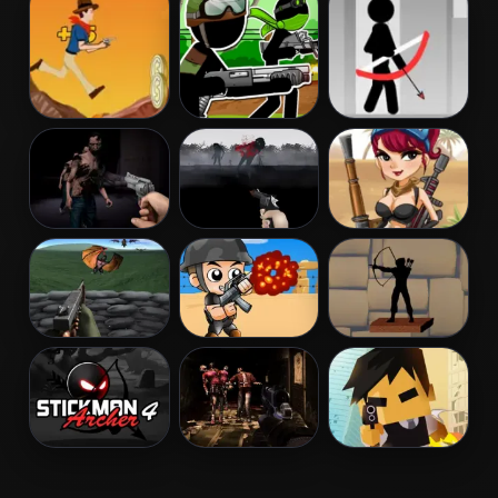
Guardians
Galaxy
Cowboy Shoot
Stickman
Stickman
Zombies
Army: The
Archer Online
Resistance
Dead City
Run Into Death
Mummy Hunter
Tower Defense
Captain War:
Shadow
vs Monsters
Zombie Killer
Archers
Stickman
Zombie
Hitman Rush
Archer 4
Dungeon