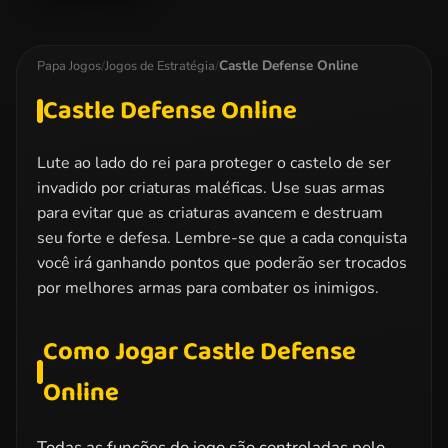
Paper Craft
Wars
Castle Defense Online
Papa Jogos
/
Jogos de Estratégia
/
Castle Defense Online
Lute ao lado do rei para proteger o castelo de ser
invadido por criaturas maléficas. Use suas armas
para evitar que as criaturas avancem e destruam
seu forte e defesa. Lembre-se que a cada conquista
você irá ganhando pontos que poderão ser trocados
por melhores armas para combater os inimigos.
Como Jogar Castle Defense
Online
Todas as funções do jogo são controladas pelo