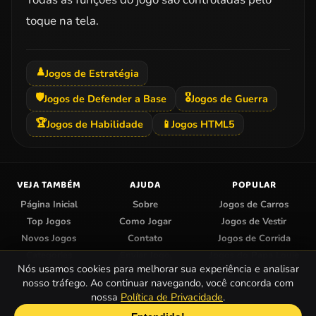
toque na tela.
♟️
Jogos de Estratégia
🛡️
🎖️
Jogos de Defender a Base
Jogos de Guerra
🏆
Jogos de Habilidade
📱
Jogos HTML5
VEJA TAMBÉM
AJUDA
POPULAR
Página Inicial
Sobre
Jogos de Carros
Top Jogos
Como Jogar
Jogos de Vestir
Novos Jogos
Contato
Jogos de Corrida
Categorias
Enviar Jogo
Jogos do Papa Louie
Nós usamos cookies para melhorar sua experiência e analisar
Centro de Privacidade
Jogos de Colorir
nosso tráfego. Ao continuar navegando, você concorda com
nossa
Política de Privacidade
.
© 2026 Papa Jogos — Jogos Online Grátis.