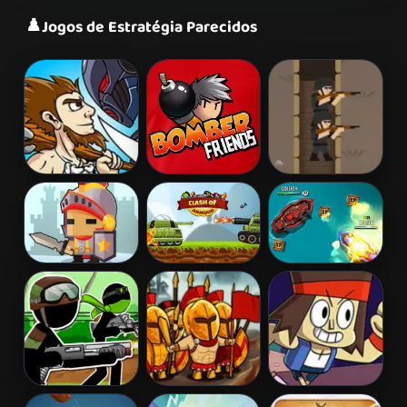
♟️
Jogos de Estratégia Parecidos
Age of War
Bomber Friends
Tiny Rifles
Warriors
Clash of
Battle Boats.io
League
Armour
Stickman
Heroes of
Parking Lot