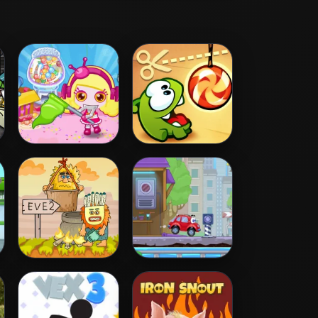
Bomb It 5
Cut the Rope
Adam and Eve 2
Wheely 4 - Time
Travel