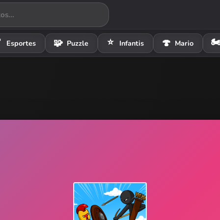
⭐
🏍

🧩
🍄
Esportes
Puzzle
Infantis
Mario