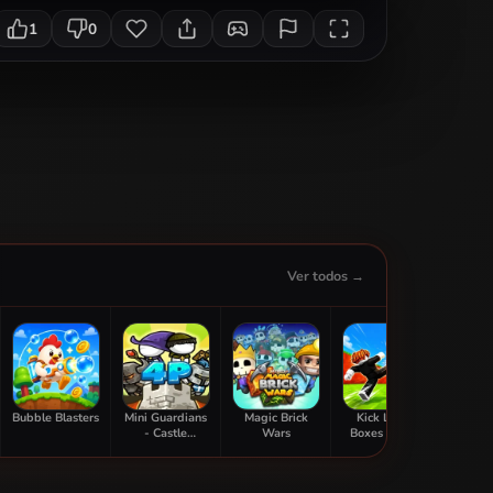
1
0
Ver todos →
Bubble Blasters
Mini Guardians
Magic Brick
Kick Lucky
Sti
- Castle
Wars
Boxes Online
Adve
Defense