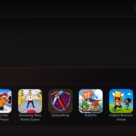
e the
Annoying Boss
SpelunKing
Bubbits
Collect Brainrot
Prison
Punch Game
Arena