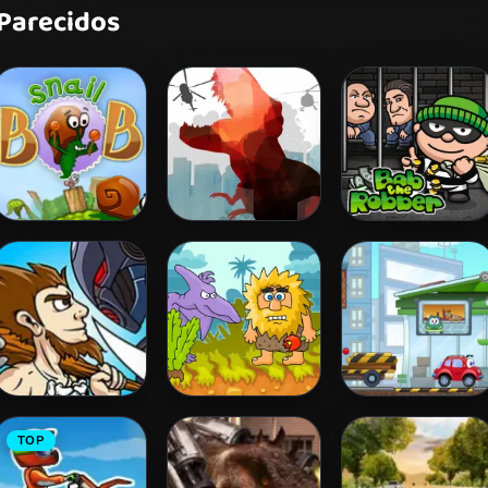
 Parecidos
Snail Bob 2
L. A. Rex
Bob The Robber
Age of War
Adam and Eve
Wheely 3
TOP