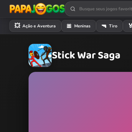
💥
🎀
🔫

Ação e Aventura
Meninas
Tiro
Stick War Saga