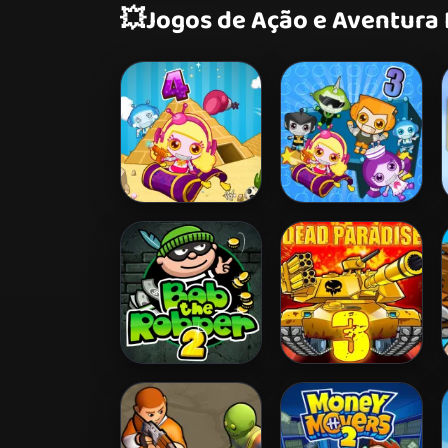
💥
Jogos de Ação e Aventura
Bomb It 4
Bomb It 3
Bob The Robber 2
Dead Paradise 3