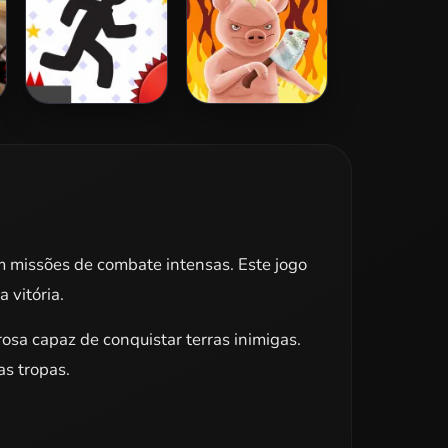
Vex 3
Iron Snout
 missões de combate intensas. Este jogo
 vitória.
osa capaz de conquistar terras inimigas.
as tropas.