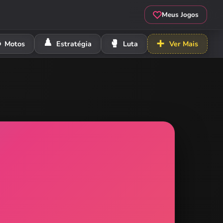
Meus Jogos
️
♟️
🥊
➕
Motos
Estratégia
Luta
Ver Mais