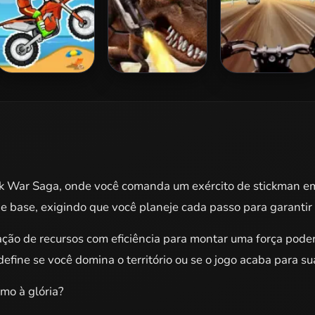
Moto X3M
Mexico Rex
Highway Rider
Extreme
ck War Saga, onde você comanda um exército de stickman em
 base, exigindo que você planeje cada passo para garantir a
ração de recursos com eficiência para montar uma força poder
ine se você domina o território ou se o jogo acaba para su
umo à glória?