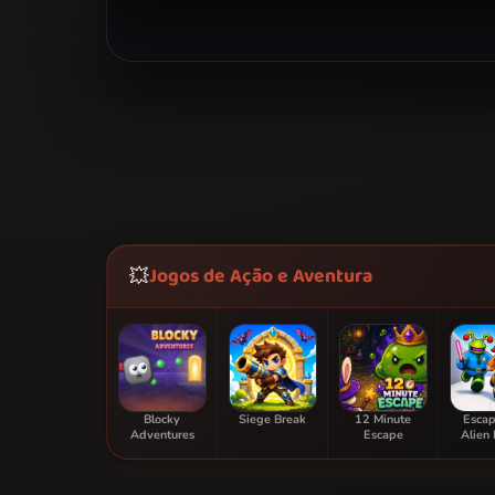
Jogos de Ação e Aventura
💥
Blocky
Siege Break
12 Minute
Escap
Adventures
Escape
Alien 