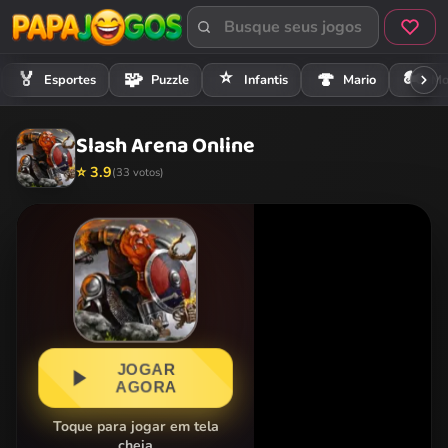
⭐
🏍️
🏅
🧩
🍄
Esportes
Puzzle
Infantis
Mario
Mo
Slash Arena Online
⭐ 3.9
(33 votos)
JOGAR
AGORA
Toque para jogar em tela
cheia