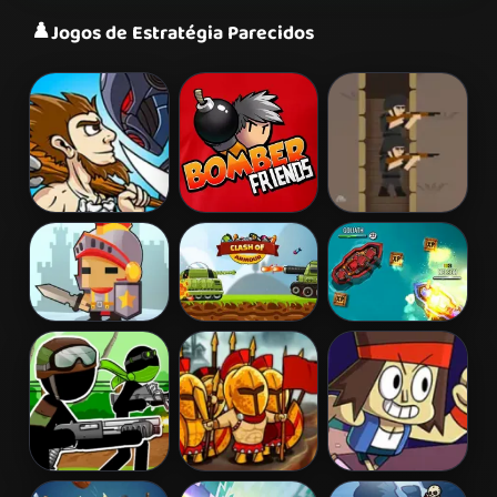
♟️
Jogos de Estratégia Parecidos
Age of War
Bomber Friends
Tiny Rifles
Warriors
Clash of
Battle Boats.io
League
Armour
Stickman
Heroes of
Parking Lot