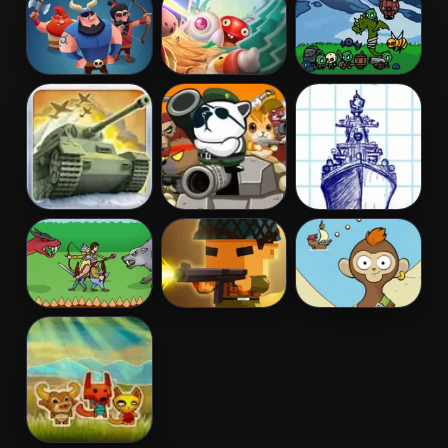
Army: The
Myths Warriors
Wars
Resistance
of Gods
Clash of
Apple
Castle Defense
Vikings
Defender
Online
1941 Frozen
Metal Animal
Sea Battleship
Front
Vikings vs
Blocky Squad
Chimps Ahoy
Monsters