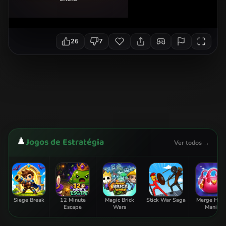
26
7
♟️
Jogos de Estratégia
Ver todos →
Siege Break
12 Minute
Magic Brick
Stick War Saga
Merge Hom
Escape
Wars
Mania