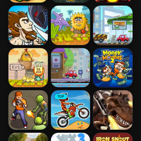
Cut the Rope
Bob The
Dead Paradise
Robber 2
3
Age of War
Adam and Eve
Wheely 3
Adam and Eve
Wheely 4 -
Money Movers
TOP
2
Time Travel
2
Zombie
Moto X3M
Mexico Rex