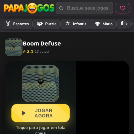
⭐
🏍️
🏅
🧩
🍄
Esportes
Puzzle
Infantis
Mario
Mo
Boom Defuse
⭐ 3.1
(13 votos)
JOGAR
AGORA
Toque para jogar em tela
cheia