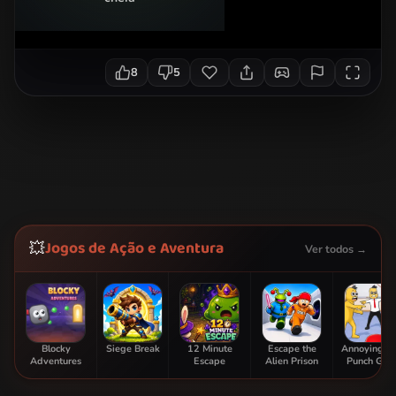
8
5
Jogos de Ação e Aventura
💥
Ver todos →
Blocky
Siege Break
12 Minute
Escape the
Annoying B
Adventures
Escape
Alien Prison
Punch Ga