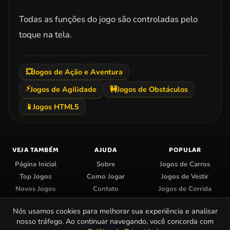
Todas as funções do jogo são controladas pelo
toque na tela.
💥
Jogos de Ação e Aventura
⚡
Jogos de Agilidade
🚧
Jogos de Obstáculos
📱
Jogos HTML5
VEJA TAMBÉM
AJUDA
POPULAR
Página Inicial
Sobre
Jogos de Carros
Top Jogos
Como Jogar
Jogos de Vestir
Novos Jogos
Contato
Jogos de Corrida
Categorias
Enviar Jogo
Jogos do Papa Louie
Nós usamos cookies para melhorar sua experiência e analisar
Centro de Privacidade
Jogos de Colorir
nosso tráfego. Ao continuar navegando, você concorda com