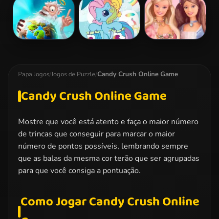
Drop Match 3
Kids Puzzle
Captain
America Civil
War Jigsaw
Doodle God
My Little Pony
Barbie Princess
Jigsaw 2
Puzzle
Candy Crush Online Game
Papa Jogos
/
Jogos de Puzzle
/
Candy Crush Online Game
Mostre que você está atento e faça o maior número
de trincas que conseguir para marcar o maior
número de pontos possíveis, lembrando sempre
que as balas da mesma cor terão que ser agrupadas
para que você consiga a pontuação.
Como Jogar Candy Crush Online