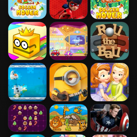
Time Travel
Destroyer
Mission
Soccer Mover
Miraculous
Soccer Mover
Ladybug Puzzle
2015
Paper.io 2
Wheely 6:
Roll The Ball
Fairytale
Online
Frozen Jigsaw
Minion Jigsaw
Sofia And
Puzzle
Puzzle
Friends Jigsaw
Puzzle