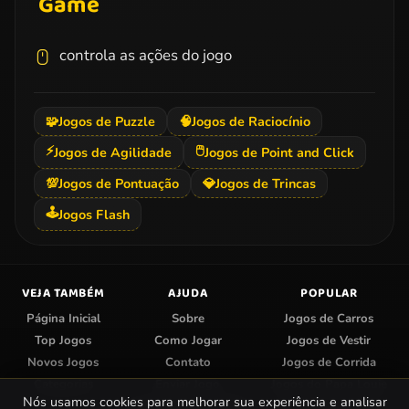
Game
controla as ações do jogo
🧩
Jogos de Puzzle
🧠
Jogos de Raciocínio
⚡
🖱️
Jogos de Agilidade
Jogos de Point and Click
💯
Jogos de Pontuação
💎
Jogos de Trincas
🕹️
Jogos Flash
VEJA TAMBÉM
AJUDA
POPULAR
Página Inicial
Sobre
Jogos de Carros
Top Jogos
Como Jogar
Jogos de Vestir
Novos Jogos
Contato
Jogos de Corrida
Categorias
Enviar Jogo
Jogos do Papa Louie
Nós usamos cookies para melhorar sua experiência e analisar
Centro de Privacidade
Jogos de Colorir