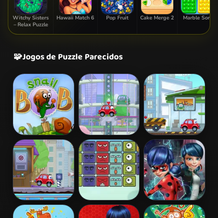
Witchy Sisters
Hawaii Match 6
Pop Fruit
Cake Merge 2
Marble Sort
– Relax Puzzle
🧩
Jogos de Puzzle Parecidos
Snail Bob 2
Wheely 2
Wheely 3
Wheely 4 -
Block
Ladybug Secret