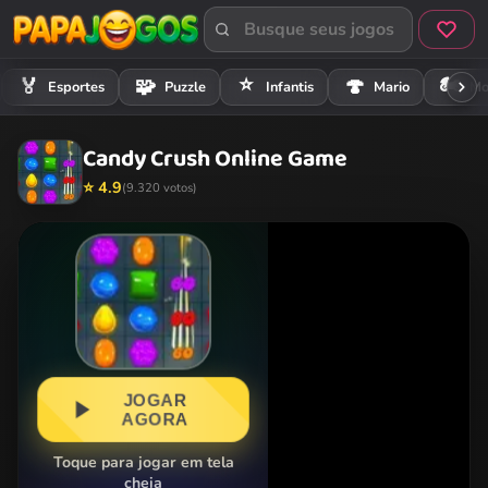
⭐
🏍️
🏅
🧩
🍄
Esportes
Puzzle
Infantis
Mario
Mo
Candy Crush Online Game
⭐ 4.9
(9.320 votos)
JOGAR
AGORA
Toque para jogar em tela
cheia