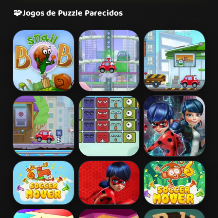
🧩
Jogos de Puzzle Parecidos
Snail Bob 2
Wheely 2
Wheely 3
Wheely 4 -
Block
Ladybug Secret
Time Travel
Destroyer
Mission
Soccer Mover
Miraculous
Soccer Mover