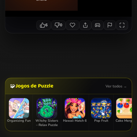
6
0
Jogos de Puzzle
🧩
Ver todos →
Organizing Fun
Witchy Sisters
Hawaii Match 6
Pop Fruit
Cake Merge 2
– Relax Puzzle