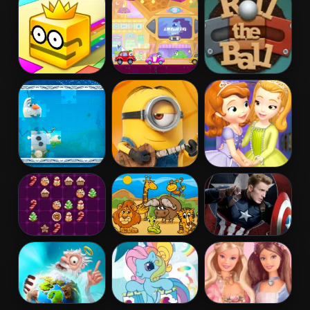
Ladybug Puzzle
2015
Paper.io 2
Wheely 6:
Roll The Ball
Fairytale
Online
Frozen Jigsaw
Minion Jigsaw
Sofia And
Puzzle
Puzzle
Friends Jigsaw
Puzzle
Drop Match 3
Kids Puzzle
Captain
America Civil
War Jigsaw