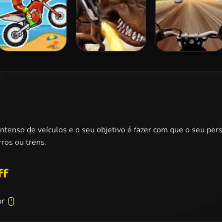
Moto X3M
Mexico Rex
Highway Rider
Extreme
ntenso de veículos e o seu objetivo é fazer com que o seu pe
rros ou trens.
ff
or