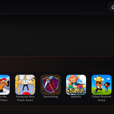
e the
Annoying Boss
SpelunKing
Bubbits
Collect Brainrot
Prison
Punch Game
Arena