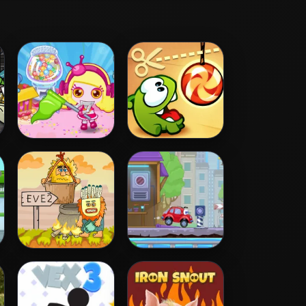
Bomb It 5
Cut the Rope
Adam and Eve 2
Wheely 4 - Time
Travel