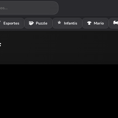
⭐
🏍

🧩
🍄
Esportes
Puzzle
Infantis
Mario
f