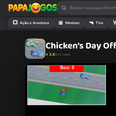
💥
🎀
🔫

Ação e Aventura
Meninas
Tiro
Chicken’s Day Of
⭐ 3.8
(112 votos)