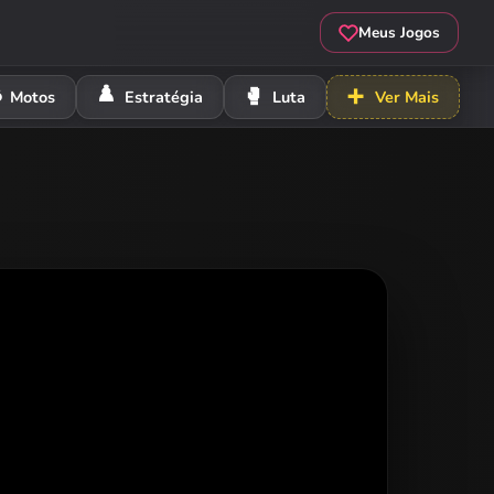
Meus Jogos
️
♟️
🥊
➕
Motos
Estratégia
Luta
Ver Mais