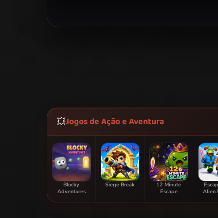
Jogos de Ação e Aventura
💥
Blocky
Siege Break
12 Minute
Escap
Adventures
Escape
Alien 