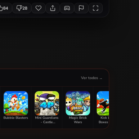
84
28
Ver todos →
Bubble Blasters
Mini Guardians
Magic Brick
Kick Lucky
Sti
- Castle
Wars
Boxes Online
Adve
Defense