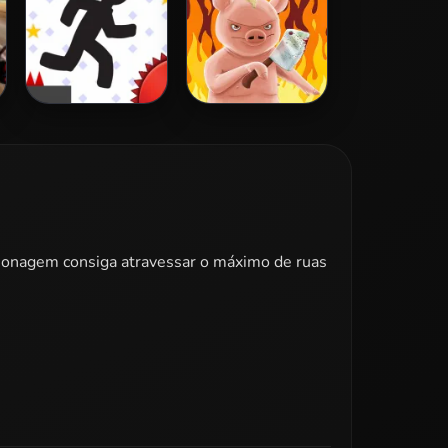
Vex 3
Iron Snout
rsonagem consiga atravessar o máximo de ruas