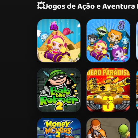
💥
Jogos de Ação e Aventura
Bomb It 4
Bomb It 3
Bob The Robber 2
Dead Paradise 3