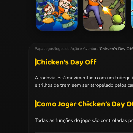
Money Movers 2
Zombie Survival
Chicken’s Day Off
Papa Jogos
/
Jogos de Ação e Aventura
/
Chicken’s Day Off
A rodovia está movimentada com um tráfego i
e trilhos de trem sem ser atropelado pelos ca
Como Jogar Chicken’s Day O
Todas as funções do jogo são controladas p