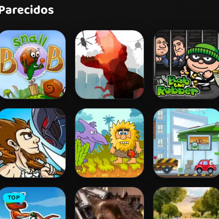
 Parecidos
Snail Bob 2
L. A. Rex
Bob The Robber
Age of War
Adam and Eve
Wheely 3
TOP