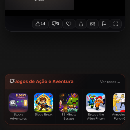
14
3
Jogos de Ação e Aventura
💥
Ver todos →
Blocky
Siege Break
12 Minute
Escape the
Annoying B
Adventures
Escape
Alien Prison
Punch Ga