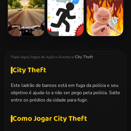
Survival
Highway Rider
Vex 3
Iron Snout
Extreme
City Theft
Papa Jogos
/
Jogos de Ação e Aventura
/
City Theft
Este ladrão de bancos está em fuga da polícia e seu
objetivo é ajuda-lo a não ser pego pela polícia. Salte
entre os prédios da cidade para fugir.
Como Jogar City Theft