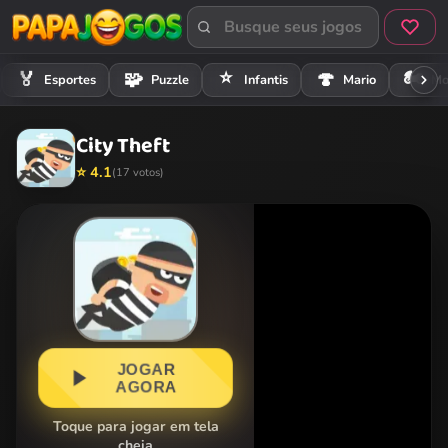
⭐
🏍️
🏅
🧩
🍄
Esportes
Puzzle
Infantis
Mario
Mo
City Theft
⭐ 4.1
(17 votos)
JOGAR
AGORA
Toque para jogar em tela
cheia