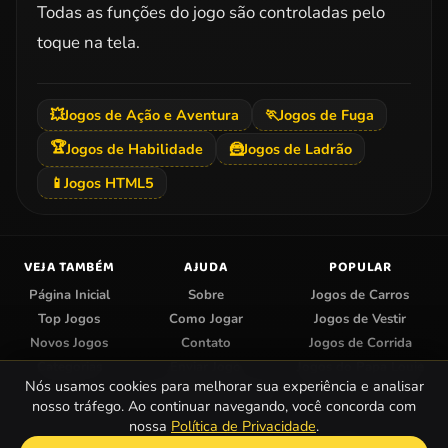
Todas as funções do jogo são controladas pelo
toque na tela.
💥
Jogos de Ação e Aventura
🏃
Jogos de Fuga
🏆
Jogos de Habilidade
🦹
Jogos de Ladrão
📱
Jogos HTML5
VEJA TAMBÉM
AJUDA
POPULAR
Página Inicial
Sobre
Jogos de Carros
Top Jogos
Como Jogar
Jogos de Vestir
Novos Jogos
Contato
Jogos de Corrida
Categorias
Enviar Jogo
Jogos do Papa Louie
Nós usamos cookies para melhorar sua experiência e analisar
Centro de Privacidade
Jogos de Colorir
nosso tráfego. Ao continuar navegando, você concorda com
nossa
Política de Privacidade
.