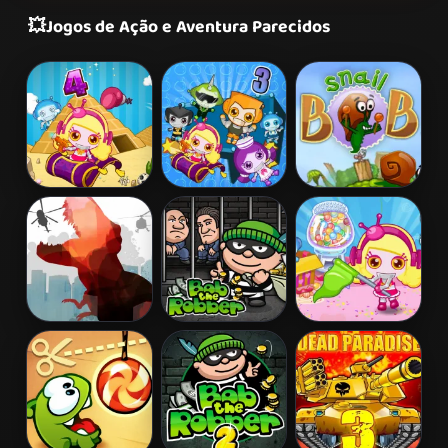
💥
Jogos de Ação e Aventura Parecidos
Bomb It 4
Bomb It 3
Snail Bob 2
L. A. Rex
Bob The
Bomb It 5
Robber