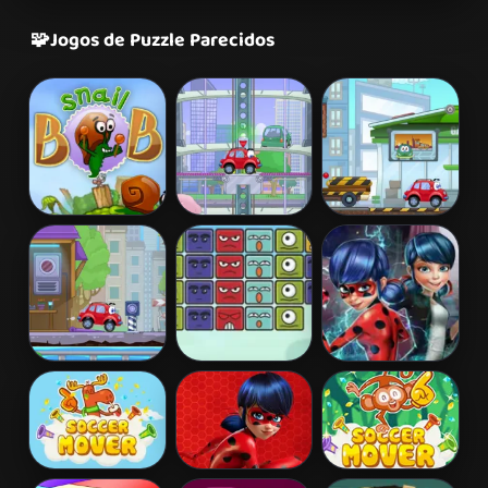
🧩
Jogos de Puzzle Parecidos
Snail Bob 2
Wheely 2
Wheely 3
Wheely 4 -
Block
Ladybug Secret
Time Travel
Destroyer
Mission