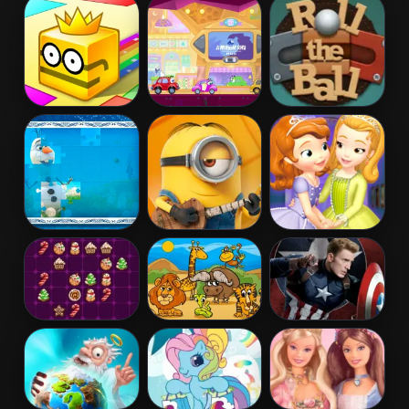
Soccer Mover
Miraculous
Soccer Mover
Ladybug Puzzle
2015
Paper.io 2
Wheely 6:
Roll The Ball
Fairytale
Online
Frozen Jigsaw
Minion Jigsaw
Sofia And
Puzzle
Puzzle
Friends Jigsaw
Puzzle
Drop Match 3
Kids Puzzle
Captain
America Civil
War Jigsaw