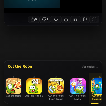
0
1
Cut the Rope
Ver todos →
1
2
3
4
5
Cut the Rope
Cut The Rope 2
Cut the Rope
Cut The Rope:
Cut the Ro
Time Travel
Magic
Experimen