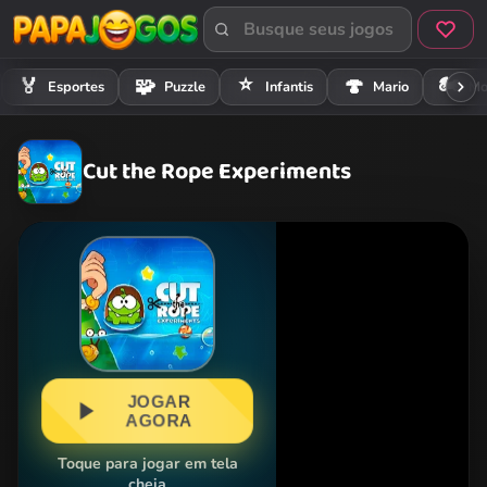
⭐
🏍️
🏅
🧩
🍄
Esportes
Puzzle
Infantis
Mario
Mo
Cut the Rope Experiments
JOGAR
AGORA
Toque para jogar em tela
cheia