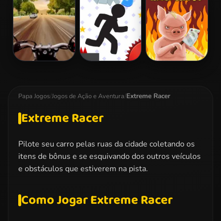
Survival
Highway Rider
Vex 3
Iron Snout
Extreme
Extreme Racer
Papa Jogos
/
Jogos de Ação e Aventura
/
Extreme Racer
Pilote seu carro pelas ruas da cidade coletando os
itens de bônus e se esquivando dos outros veículos
e obstáculos que estiverem na pista.
Como Jogar Extreme Racer