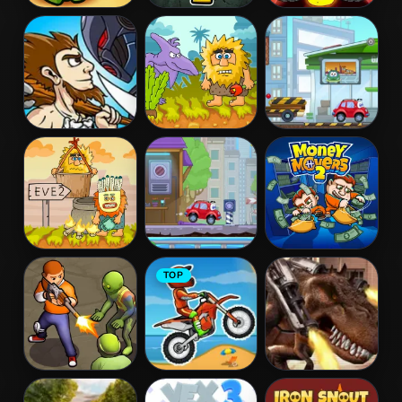
Cut the Rope
Bob The
Dead Paradise
Robber 2
3
Age of War
Adam and Eve
Wheely 3
Adam and Eve
Wheely 4 -
Money Movers
TOP
2
Time Travel
2
Zombie
Moto X3M
Mexico Rex