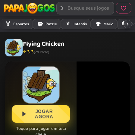
⭐
🏍️
🏅
🧩
🍄
Esportes
Puzzle
Infantis
Mario
Mo
Flying Chicken
⭐ 3.3
(29 votos)
JOGAR
AGORA
Toque para jogar em tela
cheia