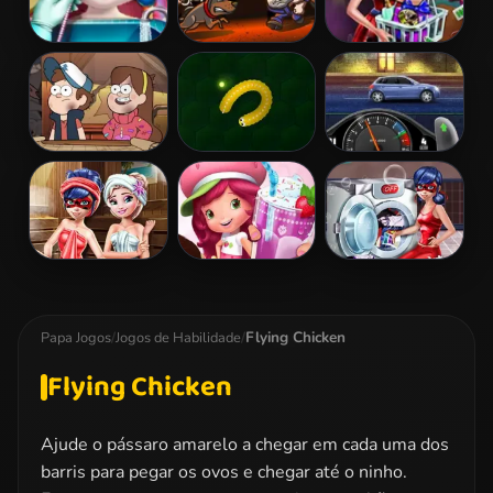
Angela Real
Money Movers
Ladybug
Dentist
3: Guard Duty
Valentine Gifts
Gravity Falls:
Wormax.io
StreetRace
Take Back The
Fury
Falls
Ladybug Sauna
Strawberry
Ladybug
Realife
Delicious
Washing
Boutique
Costumes
Flying Chicken
Papa Jogos
/
Jogos de Habilidade
/
Flying Chicken
Ajude o pássaro amarelo a chegar em cada uma dos
barris para pegar os ovos e chegar até o ninho.