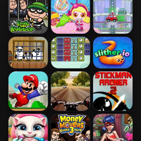
2
Bob The
Bomb It 5
Wheely 2
Robber
3 Pandas
Block
Slither.io
Destroyer
Run Mario Run
Highway Rider
Stickman
Extreme
Archer 2