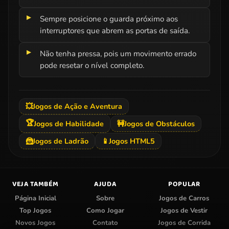
Sempre posicione o guarda próximo aos
interruptores que abrem as portas de saída.
Não tenha pressa, pois um movimento errado
pode resetar o nível completo.
💥
Jogos de Ação e Aventura
🏆
Jogos de Habilidade
🚧
Jogos de Obstáculos
🦹
Jogos de Ladrão
📱
Jogos HTML5
VEJA TAMBÉM
AJUDA
POPULAR
Página Inicial
Sobre
Jogos de Carros
Top Jogos
Como Jogar
Jogos de Vestir
Novos Jogos
Contato
Jogos de Corrida