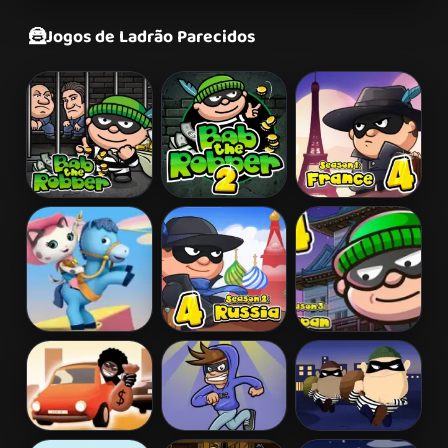
🦹
Jogos de Ladrão Parecidos
Bob The
Bob The
Bob the Robber
Robber
Robber 2
4
Sheriff Callie
Bob The
Bob The
Deputy for a
Robber 4:
Robber 4 -
Day
Season 2
Season 3: Japan
Russia