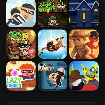
Escape The
Robber Run
Robbers in
Fuzz
Town
City Theft
Bob the Robber
Shoot Robbers
3
Bob The
Theft When
Catch the
Robber 5
Proceeding
Roober
Temple
Adventure
Lazy Robber
Lucky Looter
Rage Road
Online