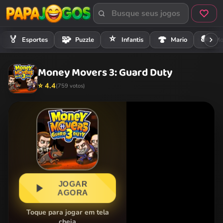
⭐
🏍️
🏅
🧩
🍄
Esportes
Puzzle
Infantis
Mario
Mo
Money Movers 3: Guard Duty
⭐ 4.4
(759 votos)
JOGAR
AGORA
Toque para jogar em tela
cheia