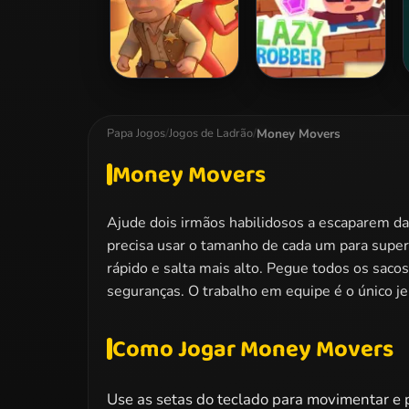
Catch the Roober
Lazy Robber
Money Movers
Papa Jogos
/
Jogos de Ladrão
/
Money Movers
Ajude dois irmãos habilidosos a escaparem d
precisa usar o tamanho de cada um para supe
rápido e salta mais alto. Pegue todos os saco
seguranças. O trabalho em equipe é o único je
Como Jogar Money Movers
Use as setas do teclado para movimentar e