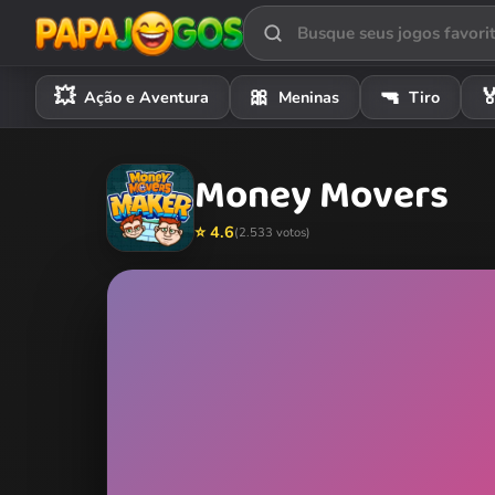
💥
🎀
🔫

Ação e Aventura
Meninas
Tiro
Money Movers
⭐ 4.6
(2.533 votos)