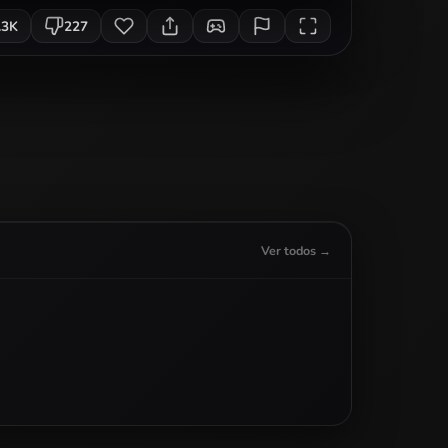
.3K
227
Ver todos →