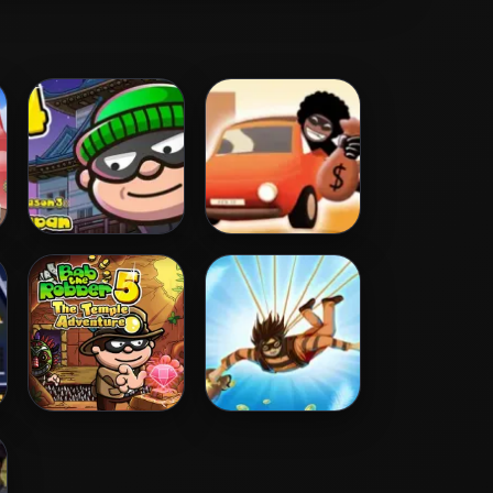
Bob The Robber 4
Escape The Fuzz
- Season 3: Japan
Bob The Robber 5
Theft When
Temple
Proceeding
Adventure