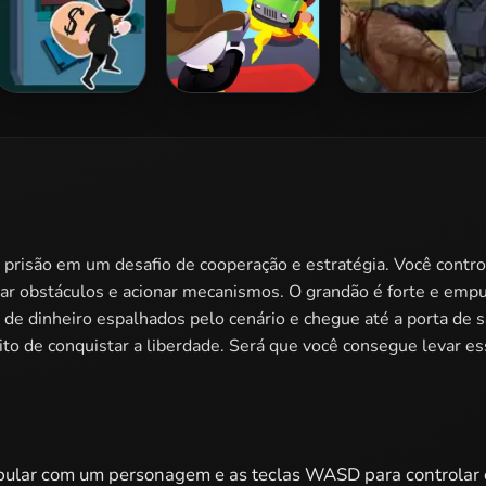
Lucky Looter
Rage Road Online
Carbon Auto
Theft 3
a prisão em um desafio de cooperação e estratégia. Você cont
rar obstáculos e acionar mecanismos. O grandão é forte e emp
s de dinheiro espalhados pelo cenário e chegue até a porta de
ito de conquistar a liberdade. Será que você consegue levar ess
 pular com um personagem e as teclas WASD para controlar