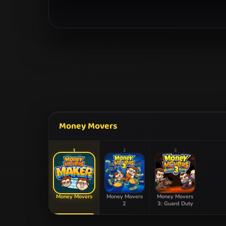
Money Movers
1
2
3
Money Movers
Money Movers
Money Movers
2
3: Guard Duty