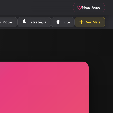
Meus Jogos
️
♟️
🥊
➕
Motos
Estratégia
Luta
Ver Mais