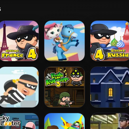
s
Bob the Robber 4
Sheriff Callie
Bob The Robber
Deputy for a Day
4: Season 2
Russia
City Theft
Bob the Robber 3
Shoot Robbers