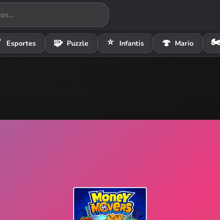
⭐
🏍

🧩
🍄
Esportes
Puzzle
Infantis
Mario