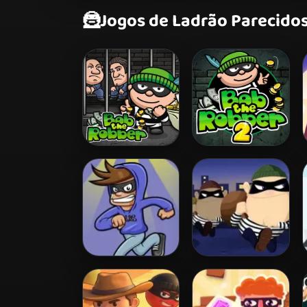
🦹
Jogos de Ladrão Parecido
Bob The Robber
Bob The Robber 2
Robber Run
Robbers in Town