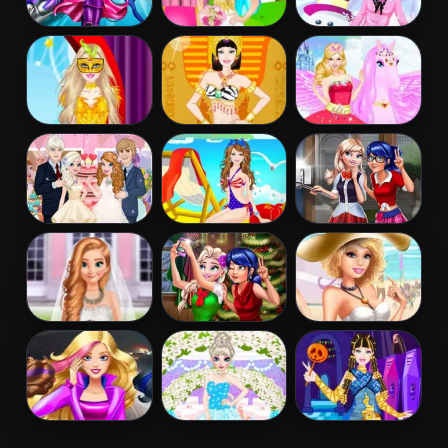
Barbara Spy
Barbie Bride
Barbie Winter
Squad Dress up
Dress Up
Dress Up
Barbie
Barbie
Barbie And The
Masquerade
Egyptian
Pegasus
Dress Up
Princess Dress
Up
Elsa And Anna
Barbie Colorful
Ladybug Elsa
Wedding Party
Swimsuits
College Fashion
Dress Up
Frozen And
Ladybug And
Barbies Sexy
Ariel Wedding
Elsa Xmas
Bikini Beach
Selfie
Barbie Agent
Elsa
Barbie Monster