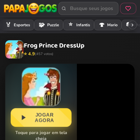
⭐
🏍️
🏅
🧩
🍄
Esportes
Puzzle
Infantis
Mario
Mo
Frog Prince DressUp
⭐ 4.9
(457 votos)
JOGAR
AGORA
Toque para jogar em tela
cheia