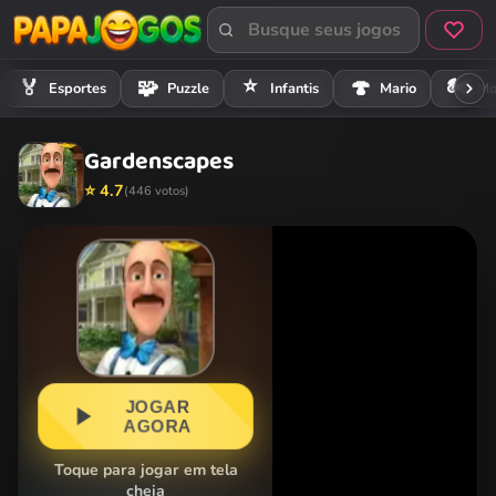
⭐
🏍️
🏅
🧩
🍄
Esportes
Puzzle
Infantis
Mario
Mo
Gardenscapes
⭐ 4.7
(446 votos)
JOGAR
AGORA
Toque para jogar em tela
cheia