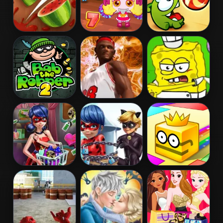
Fruit Ninja
Bomb It 7
Cut the Rope
Bob The
Ultimate Swish
Spongebob
Robber 2
Restaurant
Ladybug
Cat Noir
Paper.io 2
Valentine Gifts
Rescue
Ladybug