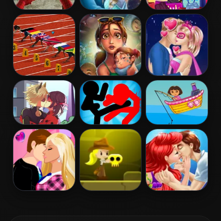
Spider Warrior
Frozen Elsa
Princess Black
3D
Kiss
Friday Chaos
100 Metres
Delicious
Super Barbie's
Race
Emily’s Hopes
Love Kiss
& Fears
Ladybug
Stickman
Dora Fishing 2
Miraculous Kiss
Fighter: Epic
Battles
Barbie And Ken
The Skull Gold
Ariel And
Kiss
Prince
Underwater