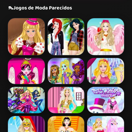
👠
Jogos de Moda Parecidos
Barbie's
Princess
Barbie Love
Valentine's
Coachella Style
Dress Up
Patchwork
Dress 1
Dress
Draculaura
Princess Vs
Disney Princess
Princess Dress
Monster
Design
Up
Supermodel
Battle
Barbara Spy
Barbie Bride
Barbie Winter
Squad Dress up
Dress Up
Dress Up