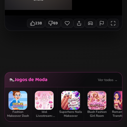
238
69
Jogos de Moda
👠
Ver todos →
Fashion
Idol
Superhero Nails
Blush Fashion
Romantic 
Makeover Dash
Livestream:
Makeover
Girl Room
Transform
Doll Dress Up