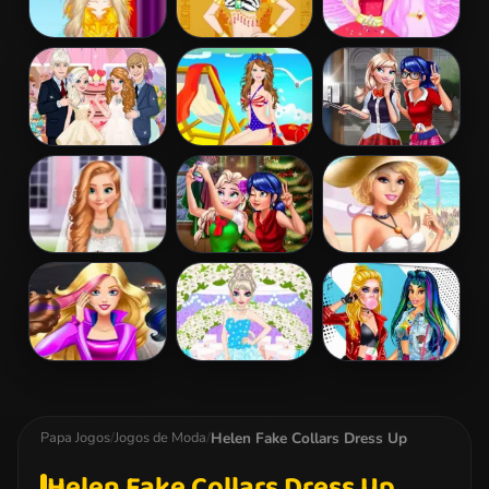
Barbie
Barbie
Barbie And The
Masquerade
Egyptian
Pegasus
Dress Up
Princess Dress
Up
Elsa And Anna
Barbie Colorful
Ladybug Elsa
Wedding Party
Swimsuits
College Fashion
Dress Up
Frozen And
Ladybug And
Barbies Sexy
Ariel Wedding
Elsa Xmas
Bikini Beach
Selfie
Barbie Agent
Elsa
Princess
Team Dress Up
Bridesmaid
Famous
Makeover
Tumblr. Girl
Helen Fake Collars Dress Up
Papa Jogos
/
Jogos de Moda
/
Helen Fake Collars Dress Up