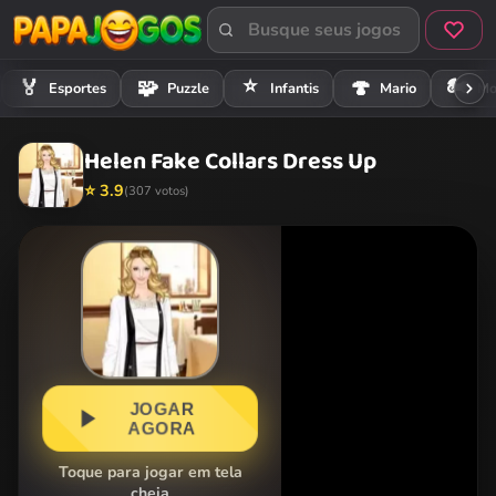
⭐
🏍️
🏅
🧩
🍄
Esportes
Puzzle
Infantis
Mario
Mo
Helen Fake Collars Dress Up
⭐ 3.9
(307 votos)
JOGAR
AGORA
Toque para jogar em tela
cheia