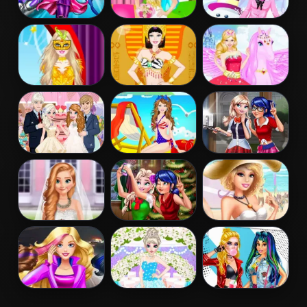
Barbara Spy
Barbie Bride
Barbie Winter
Squad Dress up
Dress Up
Dress Up
Barbie
Barbie
Barbie And The
Masquerade
Egyptian
Pegasus
Dress Up
Princess Dress
Up
Elsa And Anna
Barbie Colorful
Ladybug Elsa
Wedding Party
Swimsuits
College Fashion
Dress Up
Frozen And
Ladybug And
Barbies Sexy
Ariel Wedding
Elsa Xmas
Bikini Beach
Selfie
Barbie Agent
Elsa
Princess