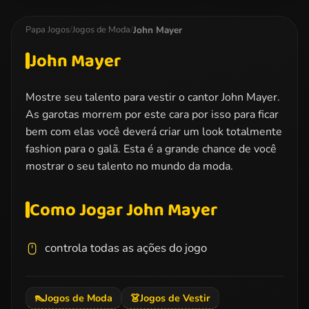
Team Dress Up
Bridesmaid
Famous
Makeover
Tumblr. Girl
John Mayer
Papa Jogos
/
Jogos de Moda
/
John Mayer
Mostre seu talento para vestir o cantor John Mayer.
As garotas morrem por este cara por isso para ficar
bem com elas você deverá criar um look totalmente
fashion para o galã. Esta é a grande chance de você
mostrar o seu talento no mundo da moda.
Como Jogar John Mayer
controla todas as ações do jogo
👠
Jogos de Moda
👗
Jogos de Vestir