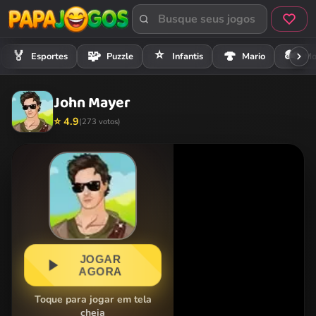
⭐
🏍️
🏅
🧩
🍄
Esportes
Puzzle
Infantis
Mario
Mo
John Mayer
⭐ 4.9
(273 votos)
JOGAR
AGORA
Toque para jogar em tela
cheia