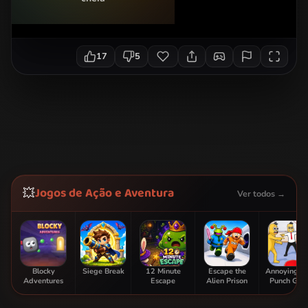
17
5
Jogos de Ação e Aventura
💥
Ver todos →
Blocky
Siege Break
12 Minute
Escape the
Annoying B
Adventures
Escape
Alien Prison
Punch Ga