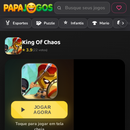
⭐
🏍️
🏅
🧩
🍄
Esportes
Puzzle
Infantis
Mario
Mo
King Of Chaos
⭐ 3.9
(22 votos)
JOGAR
AGORA
Toque para jogar em tela
cheia