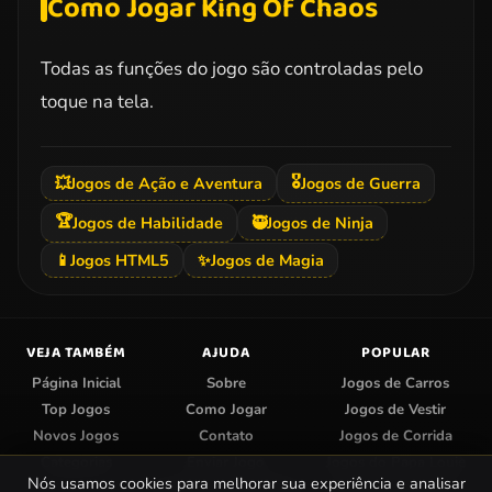
Como Jogar King Of Chaos
Todas as funções do jogo são controladas pelo
toque na tela.
🎖️
💥
Jogos de Ação e Aventura
Jogos de Guerra
🏆
Jogos de Habilidade
🥷
Jogos de Ninja
📱
Jogos HTML5
✨
Jogos de Magia
VEJA TAMBÉM
AJUDA
POPULAR
Página Inicial
Sobre
Jogos de Carros
Top Jogos
Como Jogar
Jogos de Vestir
Novos Jogos
Contato
Jogos de Corrida
Categorias
Enviar Jogo
Jogos do Papa Louie
Nós usamos cookies para melhorar sua experiência e analisar
Centro de Privacidade
Jogos de Colorir