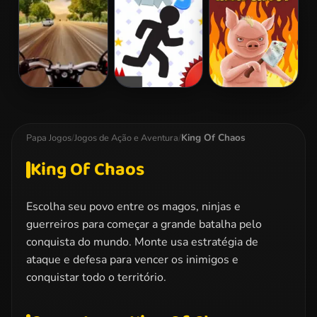
2
Highway Rider
Vex 3
Iron Snout
Extreme
King Of Chaos
Papa Jogos
/
Jogos de Ação e Aventura
/
King Of Chaos
Escolha seu povo entre os magos, ninjas e
guerreiros para começar a grande batalha pelo
conquista do mundo. Monte usa estratégia de
ataque e defesa para vencer os inimigos e
conquistar todo o território.