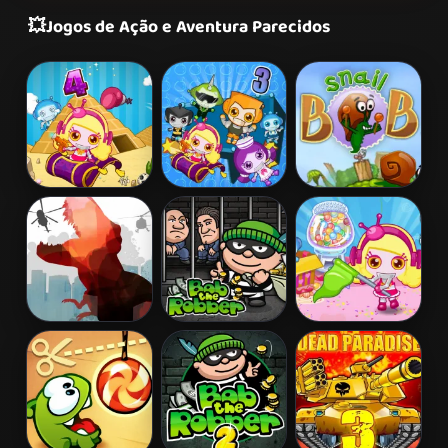
💥
Jogos de Ação e Aventura Parecidos
Bomb It 4
Bomb It 3
Snail Bob 2
L. A. Rex
Bob The
Bomb It 5
Robber