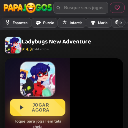
⭐
🏍️
🏅
🧩
🍄
Esportes
Puzzle
Infantis
Mario
Mo
Ladybugs New Adventure
⭐ 4.3
(144 votos)
JOGAR
AGORA
Toque para jogar em tela
cheia