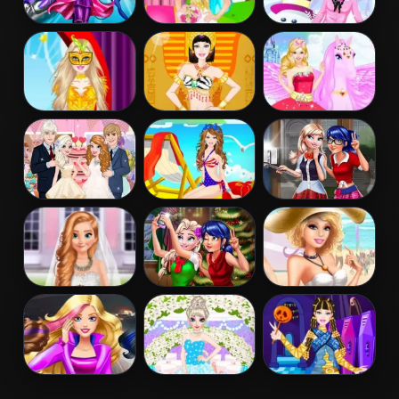
Barbara Spy
Barbie Bride
Barbie Winter
Squad Dress up
Dress Up
Dress Up
Barbie
Barbie
Barbie And The
Masquerade
Egyptian
Pegasus
Dress Up
Princess Dress
Up
Elsa And Anna
Barbie Colorful
Ladybug Elsa
Wedding Party
Swimsuits
College Fashion
Dress Up
Frozen And
Ladybug And
Barbies Sexy
Ariel Wedding
Elsa Xmas
Bikini Beach
Selfie
Barbie Agent
Elsa
Barbie Monster