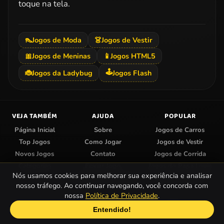
toque na tela.
👠
Jogos de Moda
👗
Jogos de Vestir
🎀
Jogos de Meninas
📱
Jogos HTML5
🕹️
🐞
Jogos da Ladybug
Jogos Flash
VEJA TAMBÉM
AJUDA
POPULAR
Página Inicial
Sobre
Jogos de Carros
Top Jogos
Como Jogar
Jogos de Vestir
Novos Jogos
Contato
Jogos de Corrida
Categorias
Enviar Jogo
Jogos do Papa Louie
Nós usamos cookies para melhorar sua experiência e analisar
Centro de Privacidade
Jogos de Colorir
nosso tráfego. Ao continuar navegando, você concorda com
nossa
Política de Privacidade
.
© 2026 Papa Jogos — Jogos Online Grátis.
Entendido!