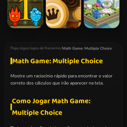
Magic
Fireboy and
Checkers
Tornado.io
Watergirl 1
Classic
Forest Temple
Math Game: Multiple Choice
Papa Jogos
/
Jogos de Raciocínio
/
Math Game: Multiple Choice
Mostre um raciocínio rápido para encontrar o valor
correto dos cálculos que irão aparecer na tela.
Como Jogar Math Game:
Multiple Choice