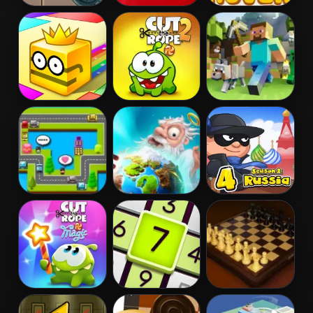
Go Robots!
Bomber Friends
Soccer Mover
2015
Paper.io 2
Cut The Rope 2
Mineblock
Taxi Pickup
Doodle God
Bob The
Robber 4:
Season 2
Russia
Cut The Rope:
Daily Sudoku
Master Chess