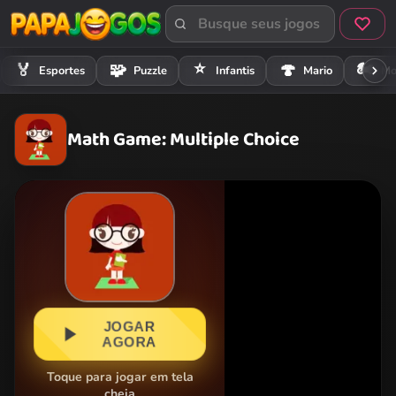
⭐
🏍️
🏅
🧩
🍄
Esportes
Puzzle
Infantis
Mario
Mo
Math Game: Multiple Choice
JOGAR
AGORA
Toque para jogar em tela
cheia