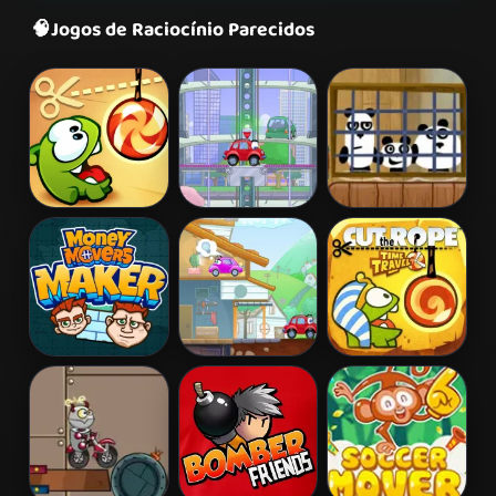
🧠
Jogos de Raciocínio Parecidos
Cut the Rope
Wheely 2
3 Pandas
Money Movers
Wheely 5 -
Cut the Rope
Armageddon
Time Travel