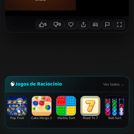
5
0
Jogos de Raciocínio
🧠
Ver todos →
Pop Fruit
Cake Merge 2
Marble Sort
Road To 7
Ball Sort
Sw