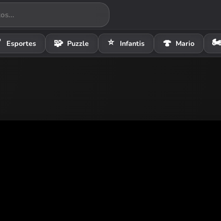
⭐
🏍

🧩
🍄
Esportes
Puzzle
Infantis
Mario