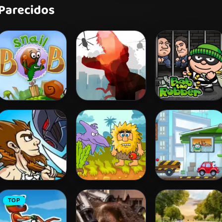
 Parecidos
Snail Bob 2
L. A. Rex
Bob The Robber
Age of War
Adam and Eve
Wheely 3
TOP