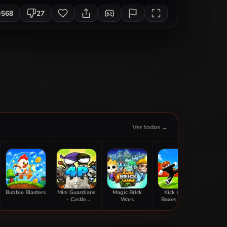
568
27
Ver todos →
Bubble Blasters
Mini Guardians
Magic Brick
Kick Lucky
Sti
- Castle
Wars
Boxes Online
Adve
Defense