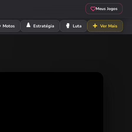
Meus Jogos
️
♟️
🥊
➕
Motos
Estratégia
Luta
Ver Mais