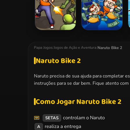
Zombie Survival
Money Movers 2
Naruto Bike 2
Papa Jogos
/
Jogos de Ação e Aventura
/
Naruto Bike 2
Naruto precisa de sua ajuda para completar est
instruções para se dar bem. Fique atento com 
Como Jogar Naruto Bike 2
controlam o Naruto
SETAS
realiza a entrega
A