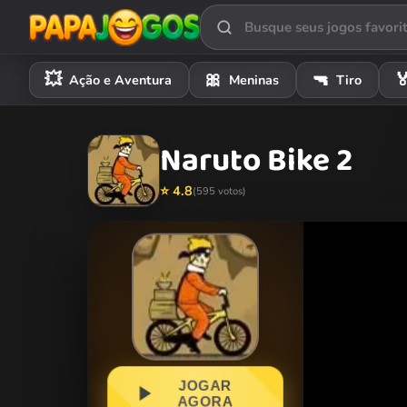
💥
🎀
🔫

Ação e Aventura
Meninas
Tiro
Naruto Bike 2
⭐ 4.8
(595 votos)
JOGAR
AGORA