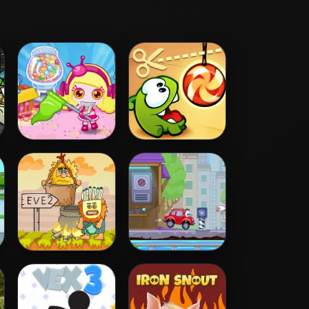
Bomb It 5
Cut the Rope
Adam and Eve 2
Wheely 4 - Time
Travel