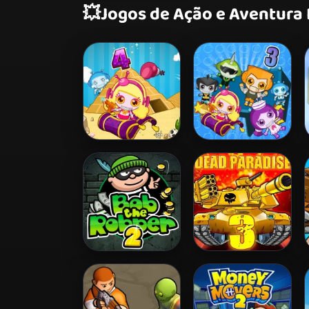
💥
Jogos de Ação e Aventura
Bomb It 4
Bomb It 3
Bob The Robber 2
Dead Paradise 3