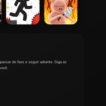
Vex 3
Iron Snout
passar de fase e seguir adiante. Siga as
você.