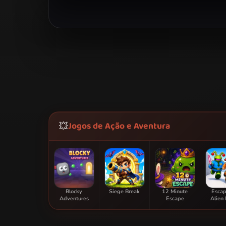
Jogos de Ação e Aventura
💥
Blocky
Siege Break
12 Minute
Escap
Adventures
Escape
Alien 