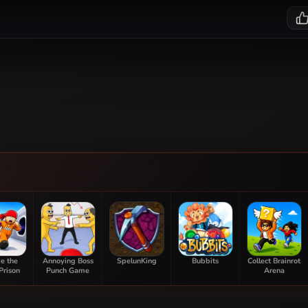
e the
Annoying Boss
SpelunKing
Bubbits
Collect Brainrot
Prison
Punch Game
Arena