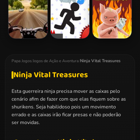
2
Highway Rider
Vex 3
Iron Snout
Extreme
Ninja Vital Treasures
Papa Jogos
/
Jogos de Ação e Aventura
/
Ninja Vital Treasures
Esta guerreira ninja precisa mover as caixas pelo
cenário afim de fazer com que elas fiquem sobre as
shurikens. Seja habilidoso pois um movimento
errado e as caixas irão ficar presas e não poderão
ser movidas.