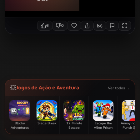
6
0
Jogos de Ação e Aventura
💥
Ver todos →
Blocky
Siege Break
12 Minute
Escape the
Annoying B
Adventures
Escape
Alien Prison
Punch Ga