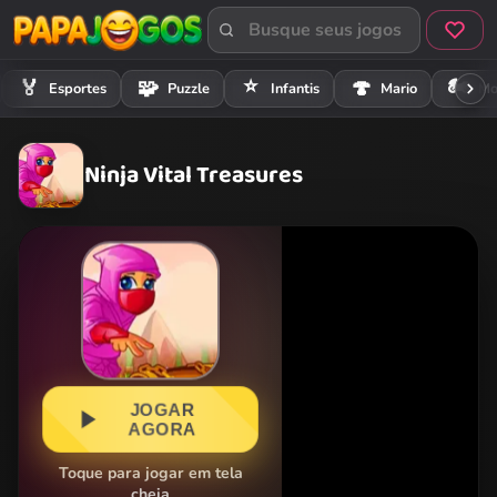
⭐
🏍️
🏅
🧩
🍄
Esportes
Puzzle
Infantis
Mario
Mo
Ninja Vital Treasures
JOGAR
AGORA
Toque para jogar em tela
cheia