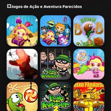
💥
Jogos de Ação e Aventura Parecidos
Bomb It 4
Bomb It 3
Snail Bob 2
L. A. Rex
Bob The
Bomb It 5
Robber