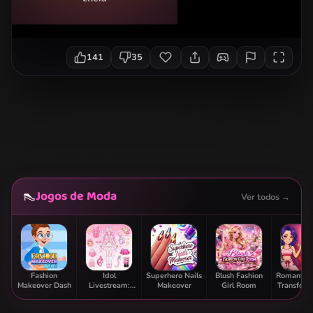
141
35
Jogos de Moda
👠
Ver todos →
Fashion
Idol
Superhero Nails
Blush Fashion
Romantic 
Makeover Dash
Livestream:
Makeover
Girl Room
Transform
Doll Dress Up