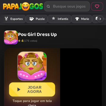
⭐
🏍️
🏅
🧩
🍄
Esportes
Puzzle
Infantis
Mario
Mo
Pou Girl Dress Up
⭐ 4
(176 votos)
JOGAR
AGORA
Toque para jogar em tela
cheia