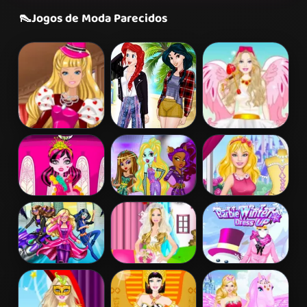
👠
Jogos de Moda Parecidos
Barbie's
Princess
Barbie Love
Valentine's
Coachella Style
Dress Up
Patchwork
Dress 1
Dress
Draculaura
Princess Vs
Disney Princess
Princess Dress
Monster
Design
Up
Supermodel
Battle
Barbara Spy
Barbie Bride
Barbie Winter
Squad Dress up
Dress Up
Dress Up