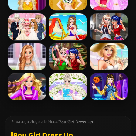
Barbie
Barbie
Barbie And The
Masquerade
Egyptian
Pegasus
Dress Up
Princess Dress
Up
Elsa And Anna
Barbie Colorful
Ladybug Elsa
Wedding Party
Swimsuits
College Fashion
Dress Up
Frozen And
Ladybug And
Barbies Sexy
Ariel Wedding
Elsa Xmas
Bikini Beach
Selfie
Barbie Agent
Elsa
Barbie Monster
Team Dress Up
Bridesmaid
High Dress Up
Makeover
Pou Girl Dress Up
Papa Jogos
/
Jogos de Moda
/
Pou Girl Dress Up