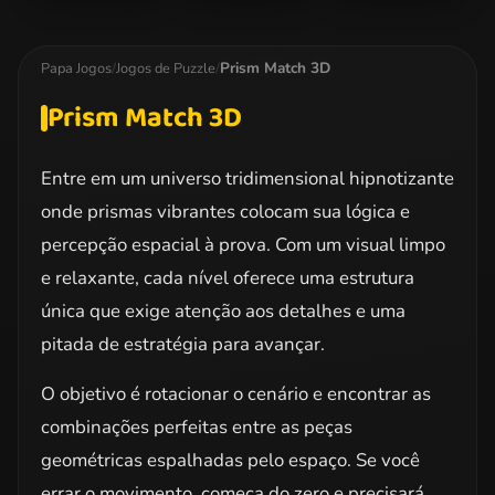
Doodle God
My Little Pony
Barbie Princess
Jigsaw 2
Puzzle
Prism Match 3D
Papa Jogos
/
Jogos de Puzzle
/
Prism Match 3D
Entre em um universo tridimensional hipnotizante
onde prismas vibrantes colocam sua lógica e
percepção espacial à prova. Com um visual limpo
e relaxante, cada nível oferece uma estrutura
única que exige atenção aos detalhes e uma
pitada de estratégia para avançar.
O objetivo é rotacionar o cenário e encontrar as
combinações perfeitas entre as peças
geométricas espalhadas pelo espaço. Se você
errar o movimento, começa do zero e precisará