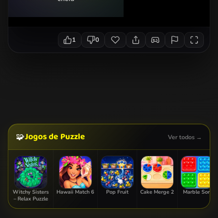
1
0
Jogos de Puzzle
🧩
Ver todos →
Witchy Sisters
Hawaii Match 6
Pop Fruit
Cake Merge 2
Marble Sort
– Relax Puzzle