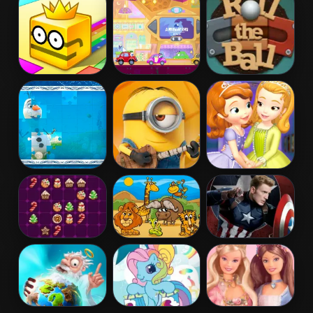
Ladybug Puzzle
2015
Paper.io 2
Wheely 6:
Roll The Ball
Fairytale
Online
Frozen Jigsaw
Minion Jigsaw
Sofia And
Puzzle
Puzzle
Friends Jigsaw
Puzzle
Drop Match 3
Kids Puzzle
Captain
America Civil
War Jigsaw