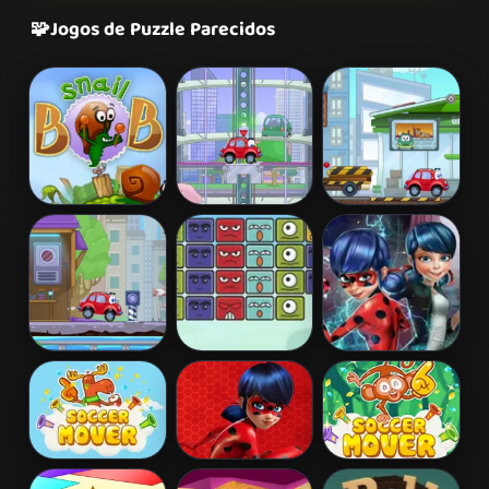
🧩
Jogos de Puzzle Parecidos
Snail Bob 2
Wheely 2
Wheely 3
Wheely 4 -
Block
Ladybug Secret
Time Travel
Destroyer
Mission
Soccer Mover
Miraculous
Soccer Mover