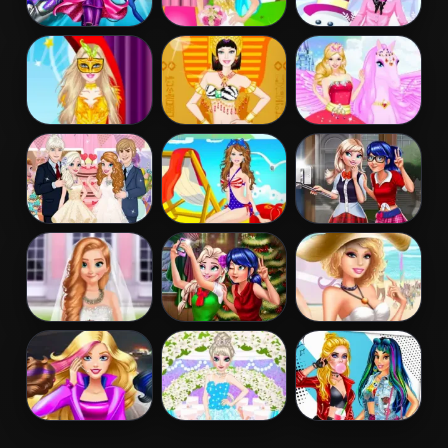
Barbara Spy
Barbie Bride
Barbie Winter
Squad Dress up
Dress Up
Dress Up
Barbie
Barbie
Barbie And The
Masquerade
Egyptian
Pegasus
Dress Up
Princess Dress
Up
Elsa And Anna
Barbie Colorful
Ladybug Elsa
Wedding Party
Swimsuits
College Fashion
Dress Up
Frozen And
Ladybug And
Barbies Sexy
Ariel Wedding
Elsa Xmas
Bikini Beach
Selfie
Barbie Agent
Elsa
Princess