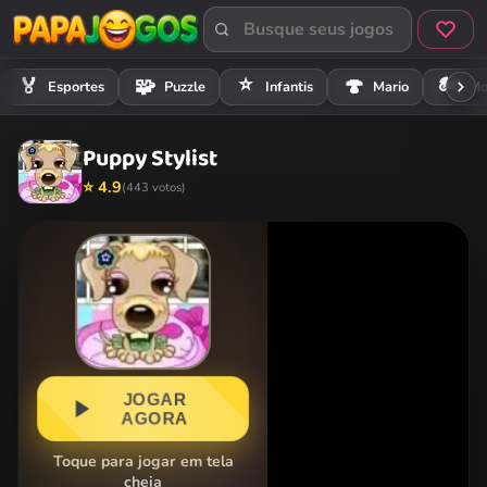
⭐
🏍️
🏅
🧩
🍄
Esportes
Puzzle
Infantis
Mario
Mo
Puppy Stylist
⭐ 4.9
(443 votos)
JOGAR
AGORA
Toque para jogar em tela
cheia