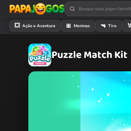
💥
🎀
🔫

Ação e Aventura
Meninas
Tiro
Puzzle Match Kit