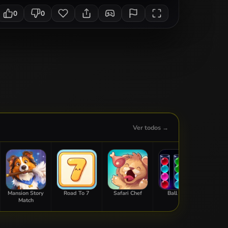
0
0
Ver todos →
Mansion Story
Road To 7
Safari Chef
Ball Sort
Sweet
Match