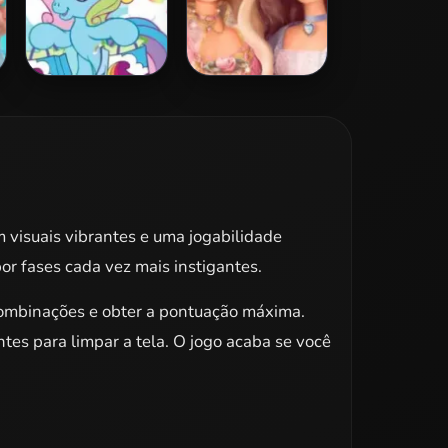
My Little Pony
Barbie Princess
Jigsaw 2
Puzzle
m visuais vibrantes e uma jogabilidade
or fases cada vez mais instigantes.
 combinações e obter a pontuação máxima.
tes para limpar a tela. O jogo acaba se você