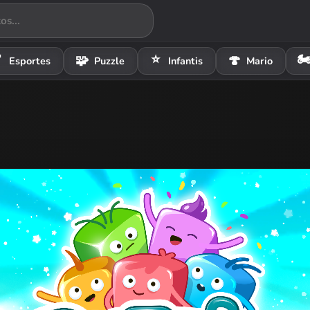
⭐
🏍

🧩
🍄
Esportes
Puzzle
Infantis
Mario