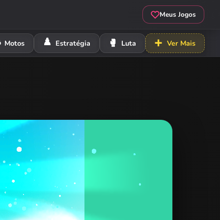
Meus Jogos
️
♟️
🥊
➕
Motos
Estratégia
Luta
Ver Mais