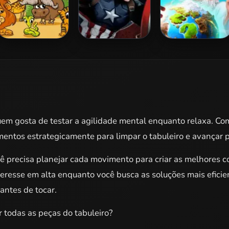
Kids Puzzle
Captain America
Doodle God
Civil War Jigsaw
quem gosta de testar a agilidade mental enquanto relaxa. Co
ementos estrategicamente para limpar o tabuleiro e avançar p
ocê precisa planejar cada movimento para criar as melhores
resse em alta enquanto você busca as soluções mais eficien
antes de tocar.
 todas as peças do tabuleiro?