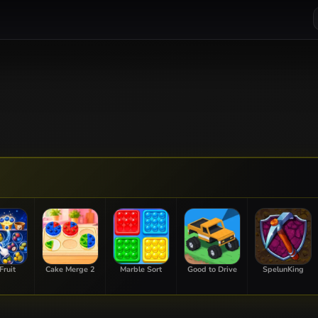
Fruit
Cake Merge 2
Marble Sort
Good to Drive
SpelunKing