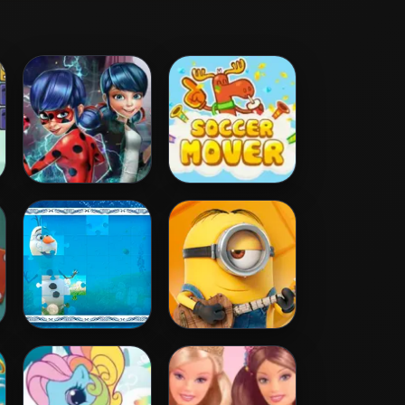
Ladybug Secret
Soccer Mover
Mission
Frozen Jigsaw
Minion Jigsaw
Puzzle
Puzzle