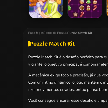
Sofia And Friends
Drop Match 3
Jigsaw Puzzle
Puzzle Match Kit
Papa Jogos
/
Jogos de Puzzle
/
Puzzle Match Kit
Puzzle Match Kit é o desafio perfeito para 
viciante, o objetivo principal é combinar el
A mecânica exige foco e precisão, já que v
Com um ritmo dinâmico, o jogo mantém o inte
fizer movimentos errados, então pense bem 
Você consegue encarar esse desafio e limpar