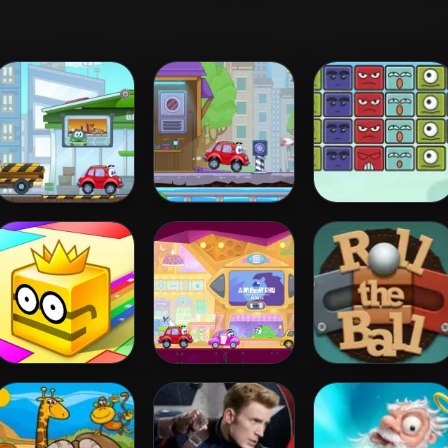
Wheely 3
Wheely 4 - Time
Block Destroyer
Travel
Paper.io 2
Wheely 6:
Roll The Ball
Fairytale
Online