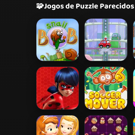
🧩
Jogos de Puzzle Parecidos
Snail Bob 2
Wheely 2
Miraculous
Soccer Mover
Ladybug Puzzle
2015