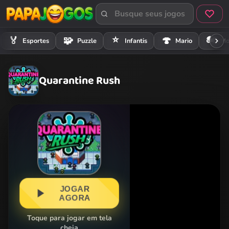
⭐
🏍️
🏅
🧩
🍄
Esportes
Puzzle
Infantis
Mario
Mo
Quarantine Rush
JOGAR
AGORA
Toque para jogar em tela
cheia