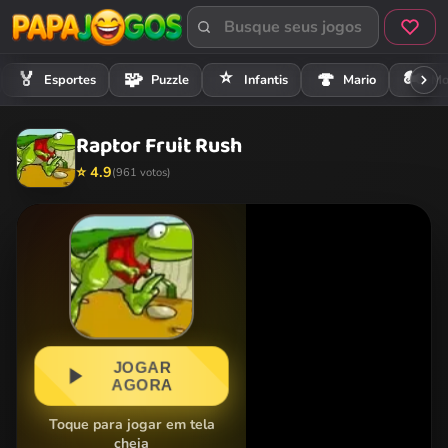
⭐
🏍️
🏅
🧩
🍄
Esportes
Puzzle
Infantis
Mario
Mo
Raptor Fruit Rush
⭐ 4.9
(961 votos)
JOGAR
AGORA
Toque para jogar em tela
cheia