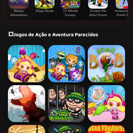
Blocky
Siege Break
12 Minute
Escape the
Annoying B
Adventures
Escape
Alien Prison
Punch Ga
💥
Jogos de Ação e Aventura Parecidos
Bomb It 4
Bomb It 3
Snail Bob 2
L. A. Rex
Bob The
Bomb It 5