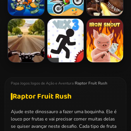
Money Movers
Moto X3M
Mexico Rex
2
Highway Rider
Vex 3
Iron Snout
Extreme
Raptor Fruit Rush
Papa Jogos
/
Jogos de Ação e Aventura
/
Raptor Fruit Rush
Ajude este dinossauro a fazer uma boquinha. Ele é
louco por frutas e vai precisar comer muitas delas
se quiser avançar neste desafio. Cada tipo de fruta