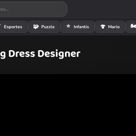
⭐
🏍

🧩
🍄
Esportes
Puzzle
Infantis
Mario
g Dress Designer