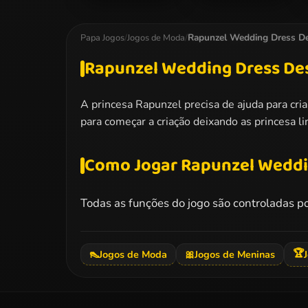
Ladybug Elsa
Frozen And Ariel
College Fashion
Wedding
Rapunzel Wedding Dress De
Papa Jogos
/
Jogos de Moda
/
Rapunzel Wedding Dress De
A princesa Rapunzel precisa de ajuda para cria
para começar a criação deixando as princesa li
Como Jogar Rapunzel Weddi
Todas as funções do jogo são controladas p
🏆
👠
Jogos de Moda
🎀
Jogos de Meninas