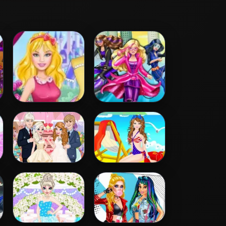
Disney Princess
Barbara Spy
Design
Squad Dress up
Elsa And Anna
Barbie Colorful
Wedding Party
Swimsuits Dress
Up