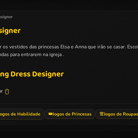
Ladybug And Elsa
Barbies Sexy
Barbie Agent
Xmas Selfie
Bikini Beach
Team Dress Up
signer
signer
r os vestidos das princesas Elsa e Anna que irão se casar. Esc
ndas para entrarem na igreja .
ng Dress Designer
or
Jogos de Habilidade
👑
Jogos de Princesas
👚
Jogos de Roupa