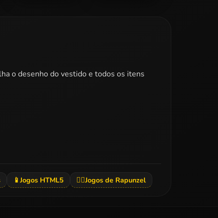
Elsa Bridesmaid
Princess Famous
Makeover
Tumblr. Girl
olha o desenho do vestido e todos os itens
s
📱
Jogos HTML5
👱‍♀️
Jogos de Rapunzel