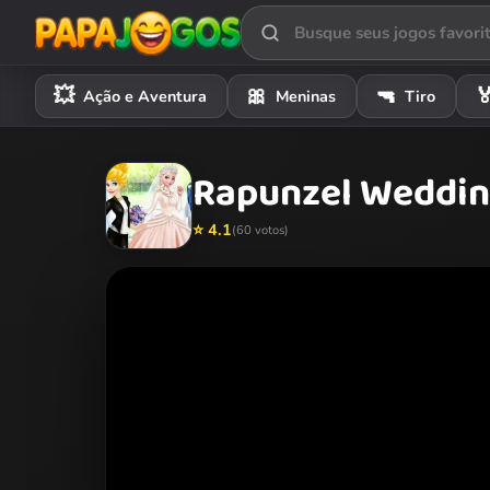
💥
🎀
🔫

Ação e Aventura
Meninas
Tiro
Rapunzel Weddin
⭐ 4.1
(60 votos)