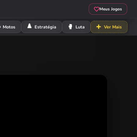
Meus Jogos
️
♟️
🥊
➕
Motos
Estratégia
Luta
Ver Mais