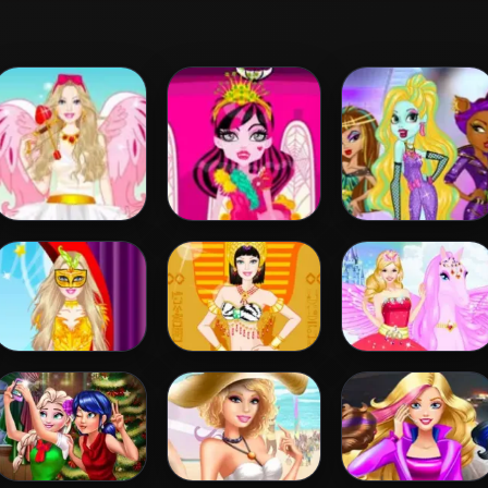
Barbie Love Dress
Draculaura
Princess Vs
Up
Princess Dress Up
Monster
Supermodel
Battle
Barbie
Barbie Egyptian
Barbie And The
Masquerade
Princess Dress Up
Pegasus
Dress Up