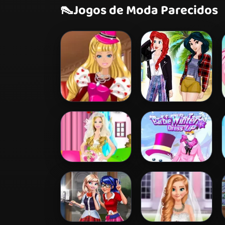
👠
Jogos de Moda Parecidos
Barbie's
Princess
Valentine's
Coachella Style
Patchwork Dress
Dress 1
Barbie Bride
Barbie Winter
Dress Up
Dress Up