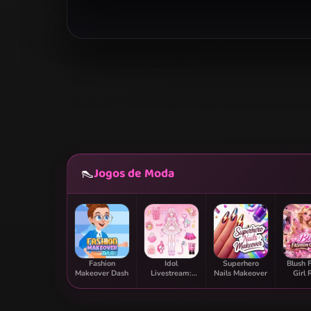
Jogos de Moda
👠
Fashion
Idol
Superhero
Blush 
Makeover Dash
Livestream:
Nails Makeover
Girl
Doll Dress Up