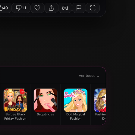
49
11
Ver todos →
Barbee Black
Sequências
Doll Magical
Fashion Cover
Modern
Friday Fashion
Fashion
Diva
Des