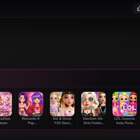
Fashion
Romantic K
Sid & Ginny
Stardom Alt-
LOL Surprise
 Room
Pop
Y2K Glam
Girls Fashion
Insta Party
Transformation
Clash
Duel
Divas