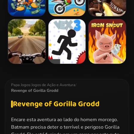
Money Movers
Moto X3M
Mexico Rex
2
Highway Rider
Vex 3
Iron Snout
Extreme
Papa Jogos
/
Jogos de Ação e Aventura
/
Revenge of Gorilla Grodd
Revenge of Gorilla Grodd
Encare esta aventura ao lado do homem morcego.
Batmam precisa deter o terrível e perigoso Gorilla