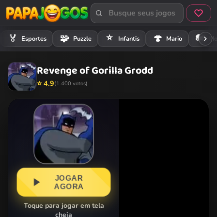
⭐
🏍️
🏅
🧩
🍄
Esportes
Puzzle
Infantis
Mario
Mo
Revenge of Gorilla Grodd
⭐ 4.9
(1.400 votos)
JOGAR
AGORA
Toque para jogar em tela
cheia