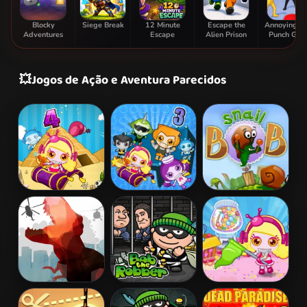
Blocky
Siege Break
12 Minute
Escape the
Annoying B
Adventures
Escape
Alien Prison
Punch Ga
💥
Jogos de Ação e Aventura Parecidos
Bomb It 4
Bomb It 3
Snail Bob 2
L. A. Rex
Bob The
Bomb It 5