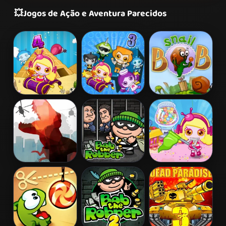
💥
Jogos de Ação e Aventura Parecidos
Bomb It 4
Bomb It 3
Snail Bob 2
L. A. Rex
Bob The
Bomb It 5
Robber