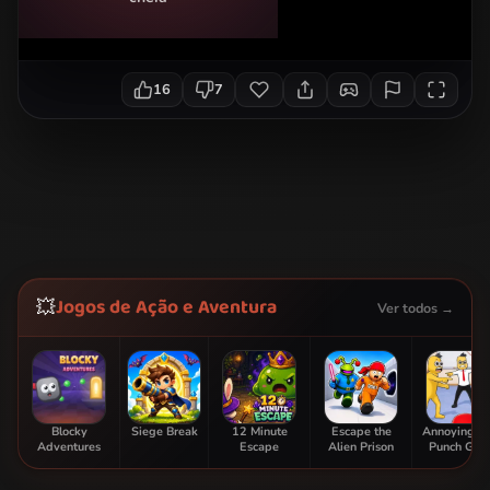
16
7
Jogos de Ação e Aventura
💥
Ver todos →
Blocky
Siege Break
12 Minute
Escape the
Annoying B
Adventures
Escape
Alien Prison
Punch Ga