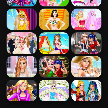
Barbara Spy
Barbie Bride
Barbie Winter
Squad Dress up
Dress Up
Dress Up
Barbie
Barbie
Barbie And The
Masquerade
Egyptian
Pegasus
Dress Up
Princess Dress
Up
Elsa And Anna
Barbie Colorful
Ladybug Elsa
Wedding Party
Swimsuits
College Fashion
Dress Up
Frozen And
Ladybug And
Barbies Sexy
Ariel Wedding
Elsa Xmas
Bikini Beach
Selfie
Barbie Agent
Elsa
Princess