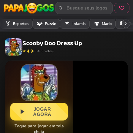
⭐
🏍️
🏅
🧩
🍄
Esportes
Puzzle
Infantis
Mario
Mo
Scooby Doo Dress Up
⭐ 4.9
(3.409 votos)
JOGAR
AGORA
Toque para jogar em tela
cheia