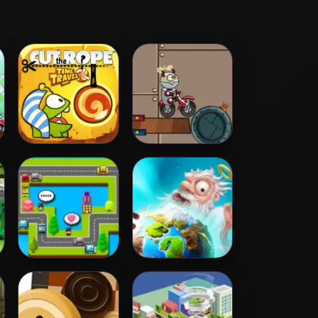
Cut the Rope
Go Robots!
Time Travel
Taxi Pickup
Doodle God