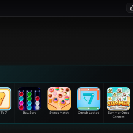
 To 7
Ball Sort
Sweet Match
Crunch Locked
Summer Onet
Connect