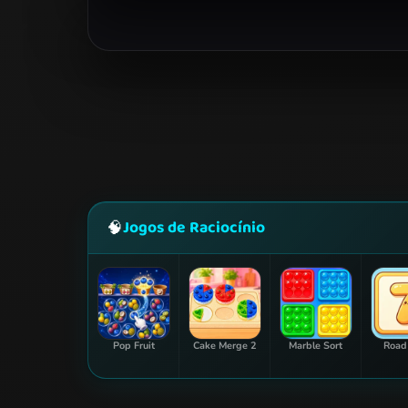
Jogos de Raciocínio
🧠
Pop Fruit
Cake Merge 2
Marble Sort
Road