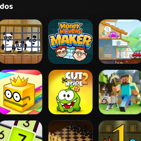
idos
3 Pandas
Money Movers
Wheely 5 -
Armageddon
Paper.io 2
Cut The Rope 2
Mineblock