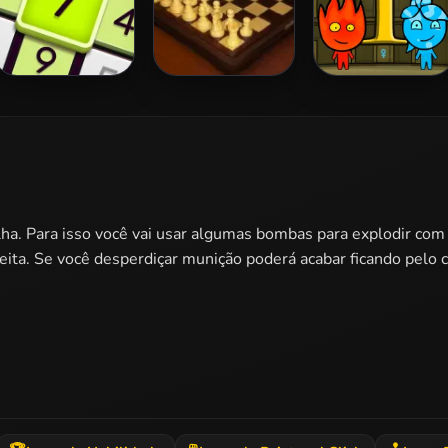
Daily Sudoku
Master Chess
Fireboy and
Watergirl 1
Forest Temple
lha. Para isso você vai usar algumas bombas para explodir com 
feita. Se você desperdiçar munição poderá acabar ficando pelo