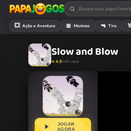
💥
🎀
🔫

Ação e Aventura
Meninas
Tiro
Slow and Blow
⭐ 4.9
(169 votos)
JOGAR
AGORA