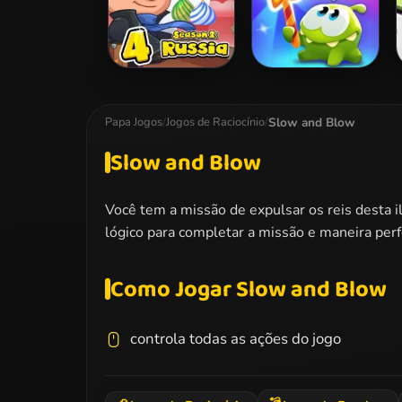
Bob The Robber
Cut The Rope:
4: Season 2
Magic
Russia
Slow and Blow
Papa Jogos
/
Jogos de Raciocínio
/
Slow and Blow
Você tem a missão de expulsar os reis desta i
lógico para completar a missão e maneira per
Como Jogar Slow and Blow
controla todas as ações do jogo