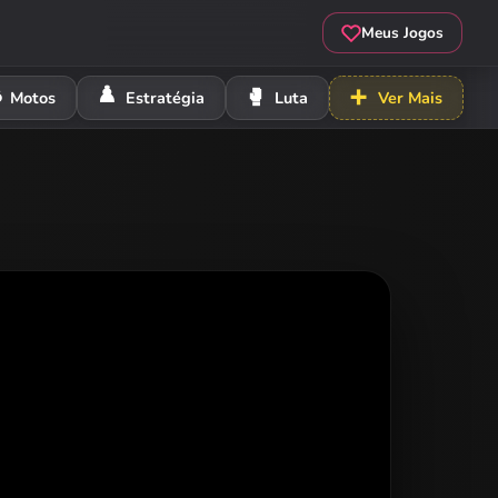
Meus Jogos
️
♟️
🥊
➕
Motos
Estratégia
Luta
Ver Mais