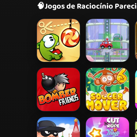
🧠
Jogos de Raciocínio Parec
Cut the Rope
Wheely 2
Bomber Friends
Soccer Mover
2015