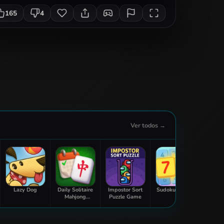
165
4
Ver todos →
Lazy Dog
Daily Solitaire
Impostor Sort
Sudoku Master
Goa
Mahjong
Puzzle Game
Shu
Classic