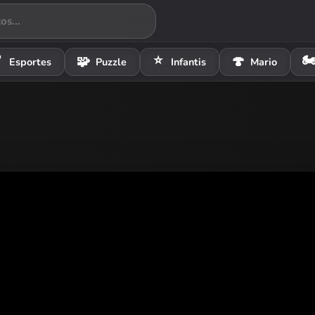
⭐
🏍

🧩
🍄
Esportes
Puzzle
Infantis
Mario