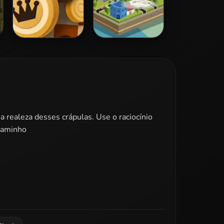
Checkers Classic
Tornado.io
a realeza desses crápulas. Use o raciocínio
 caminho