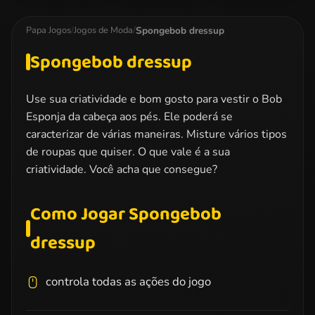
Team Dress Up
Bridesmaid
Famous
Makeover
Tumblr. Girl
Spongebob dressup
Papa Jogos
/
Jogos de Moda
/
Spongebob dressup
Use sua criatividade e bom gosto para vestir o Bob
Esponja da cabeça aos pés. Ele poderá se
caracterizar de várias maneiras. Misture vários tipos
de roupas que quiser. O que vale é a sua
criatividade. Você acha que consegue?
Como Jogar Spongebob
dressup
controla todas as ações do jogo