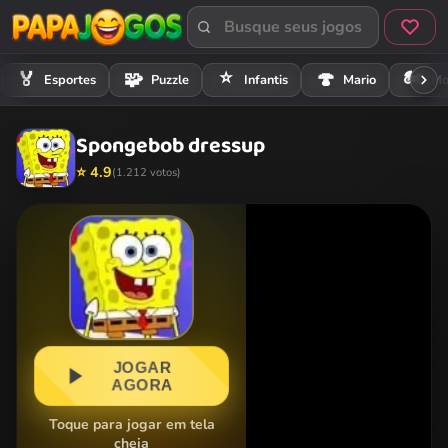
⭐
🏍️
🏅
🧩
🍄
Esportes
Puzzle
Infantis
Mario
Mo
Spongebob dressup
⭐ 4.9
(1.212 votos)
JOGAR
AGORA
Toque para jogar em tela
cheia