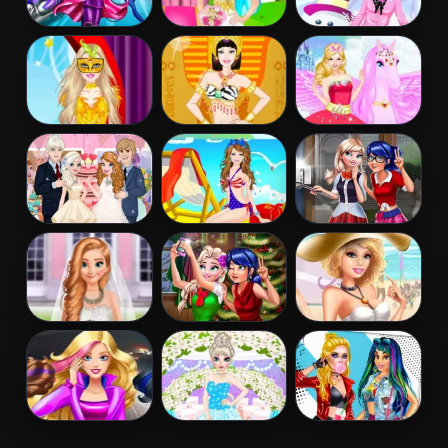
Barbara Spy
Barbie Bride
Barbie Winter
Squad Dress up
Dress Up
Dress Up
Barbie
Barbie
Barbie And The
Masquerade
Egyptian
Pegasus
Dress Up
Princess Dress
Up
Elsa And Anna
Barbie Colorful
Ladybug Elsa
Wedding Party
Swimsuits
College Fashion
Dress Up
Frozen And
Ladybug And
Barbies Sexy
Ariel Wedding
Elsa Xmas
Bikini Beach
Selfie
Barbie Agent
Elsa
Princess