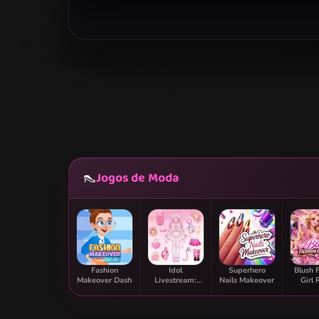
Jogos de Moda
👠
Fashion
Idol
Superhero
Blush 
Makeover Dash
Livestream:
Nails Makeover
Girl
Doll Dress Up