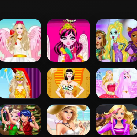
Barbie Love Dress
Draculaura
Princess Vs
Up
Princess Dress Up
Monster
Supermodel
Battle
Barbie
Barbie Egyptian
Barbie And The
Masquerade
Princess Dress Up
Pegasus
Dress Up