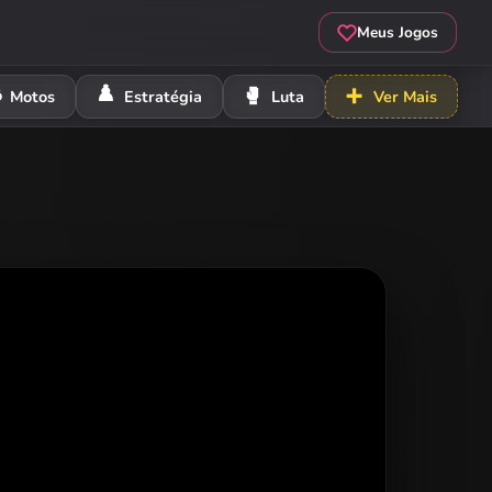
Meus Jogos
️
♟️
🥊
➕
Motos
Estratégia
Luta
Ver Mais