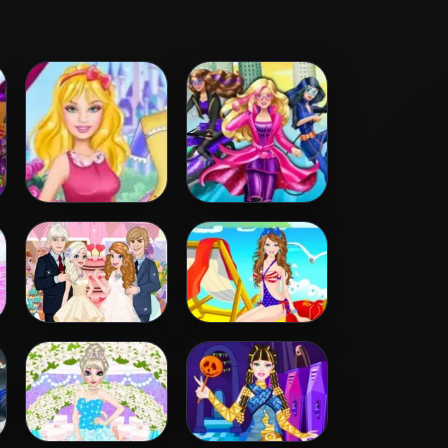
Disney Princess
Barbara Spy
Design
Squad Dress up
Elsa And Anna
Barbie Colorful
Wedding Party
Swimsuits Dress
Up