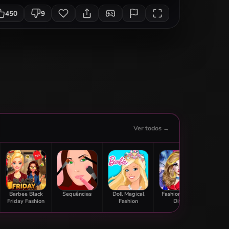
450
9
Ver todos →
Barbee Black
Sequências
Doll Magical
Fashion Cover
Modern
Friday Fashion
Fashion
Diva
Des