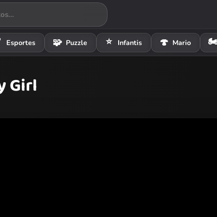
⭐
🏍

🧩
🍄
Esportes
Puzzle
Infantis
Mario
 Girl