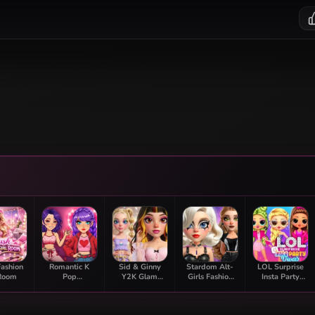
Fashion
Romantic K
Sid & Ginny
Stardom Alt-
LOL Surprise
 Room
Pop
Y2K Glam
Girls Fashion
Insta Party
Transformation
Clash
Duel
Divas