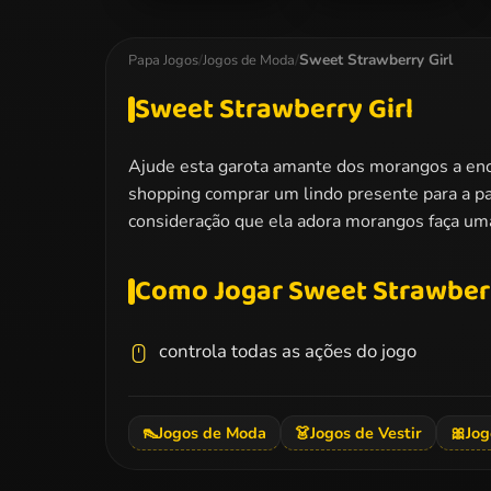
Ladybug Elsa
Frozen And Ariel
College Fashion
Wedding
Sweet Strawberry Girl
Papa Jogos
/
Jogos de Moda
/
Sweet Strawberry Girl
Ajude esta garota amante dos morangos a encon
shopping comprar um lindo presente para a pa
consideração que ela adora morangos faça uma 
Como Jogar Sweet Strawberr
controla todas as ações do jogo
👠
Jogos de Moda
👗
Jogos de Vestir
🎀
Jog