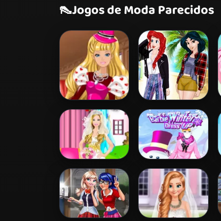
👠
Jogos de Moda Parecidos
Barbie's
Princess
Valentine's
Coachella Style
Patchwork Dress
Dress 1
Barbie Bride
Barbie Winter
Dress Up
Dress Up