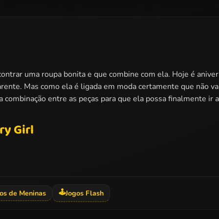
Ladybug And Elsa
Barbies Sexy
Barbie Agent
Xmas Selfie
Bikini Beach
Team Dress Up
trar uma roupa bonita e que combine com ela. Hoje é aniversár
rente. Mas como ela é ligada em moda certamente que não vai
combinação entre as peças para que ela possa finalmente ir at
y Girl
🕹️
os de Meninas
Jogos Flash