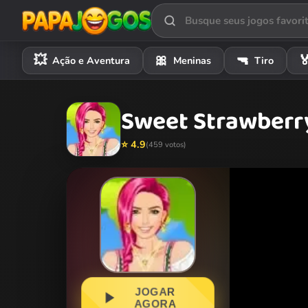
💥
🎀
🔫

Ação e Aventura
Meninas
Tiro
Sweet Strawberry
⭐ 4.9
(459 votos)
JOGAR
AGORA