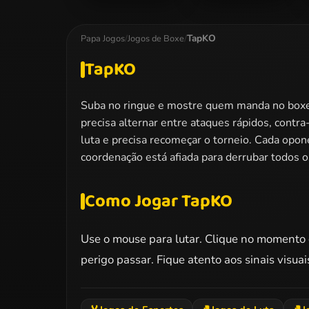
New Years
Smash Boxing
Knockout
TapKO
Papa Jogos
/
Jogos de Boxe
/
TapKO
Suba no ringue e mostre quem manda no boxe.
precisa alternar entre ataques rápidos, contr
luta e precisa recomeçar o torneio. Cada opon
coordenação está afiada para derrubar todos 
Como Jogar TapKO
Use o mouse para lutar. Clique no momento c
perigo passar. Fique atento aos sinais visuai