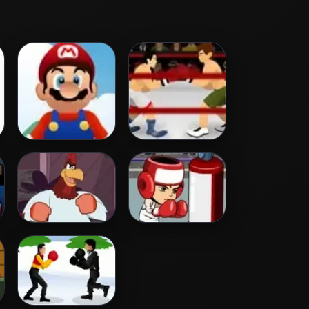
Mario Boxing
Ben 10 Boxing 2
Daffy Duck In
Ben 10 I love
Feather Weight
Boxing
Duck Boxing