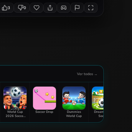
3
0
Ver todos →
World Cup
Soccer Drop
Dummies
Dream Head
Footba
2026 Soccer
World Cup
Soccer
Game