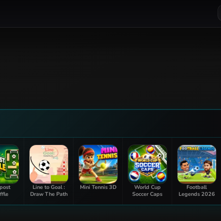
post
Line to Goal :
Mini Tennis 3D
World Cup
Football
ffle
Draw The Path
Soccer Caps
Legends 2026