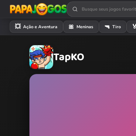
💥
🎀
🔫

Ação e Aventura
Meninas
Tiro
TapKO