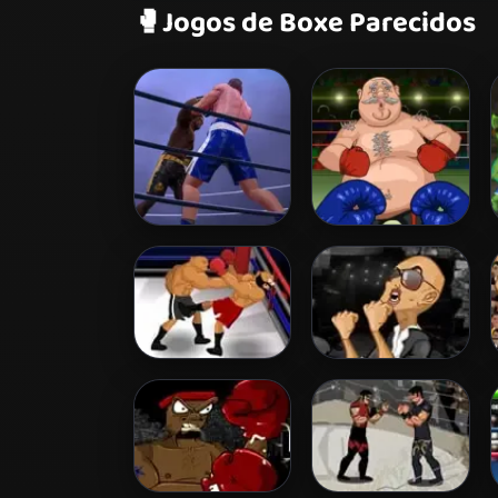
🥊
Jogos de Boxe Parecidos
Ultimate Boxing
Boxing Superstar
KO Champion
World Boxing
The Brawl
Tournament