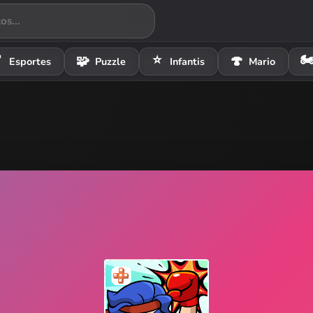
⭐
🏍

🧩
🍄
Esportes
Puzzle
Infantis
Mario