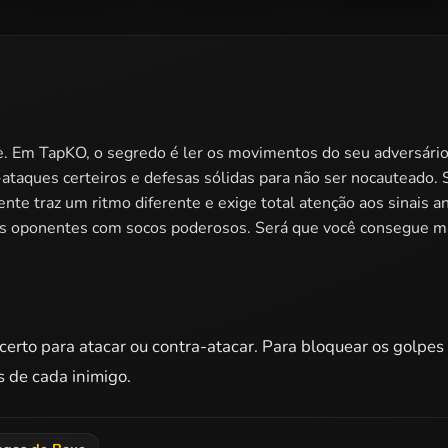
Mathnook Boxing
Boxing Token
Mowgli VS
Sherkhan Boxing
 Em TapKO, o segredo é ler os movimentos do seu adversário
a-ataques certeiros e defesas sólidas para não ser nocauteado. 
ente traz um ritmo diferente e exige total atenção aos sinais 
os oponentes com socos poderosos. Será que você consegue ma
erto para atacar ou contra-atacar. Para bloquear os golpes 
s de cada inimigo.