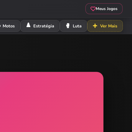
Meus Jogos
️
♟️
🥊
➕
Motos
Estratégia
Luta
Ver Mais