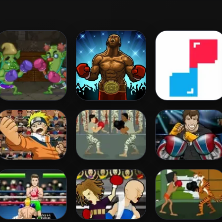
Troll Boxing
Boxing Stars
20 Punch
Naruto Boxing
Army Boxing
Punch Tom Out!
Game